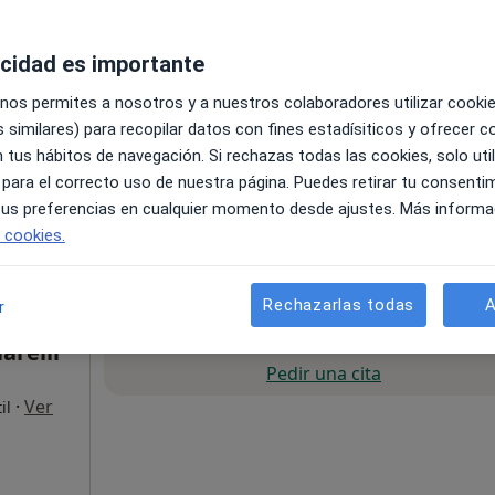
acidad es importante
 nos permites a nosotros y a nuestros colaboradores utilizar cooki
 similares) para recopilar datos con fines estadísiticos y ofrecer 
Online 3
 tus hábitos de navegación. Si rechazas todas las cookies, solo uti
 para el correcto uso de nuestra página. Puedes retirar tu consenti
 tus preferencias en cualquier momento desde ajustes. Más informa
e cookies.
120 €
Rechazarlas todas
A
r
La reserva de cita online no está dispon
arelli
Pedir una cita
·
Ver
il