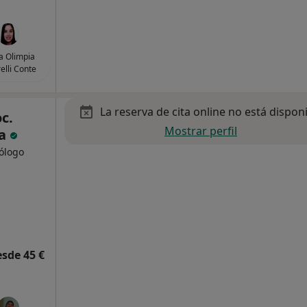
ia Olimpia
elli Conte
La reserva de cita online no está dispon
c.
Mostrar perfil
ta
cólogo
esde 45 €