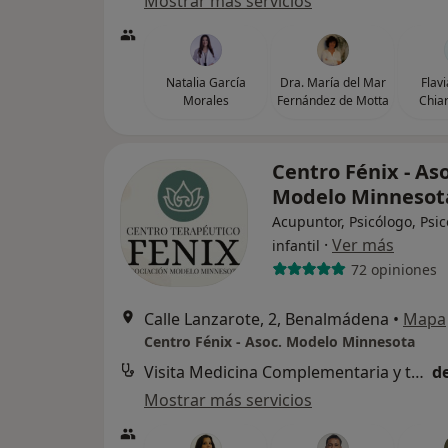
Mostrar más servicios
Natalia García
Dra. María del Mar
Flav
Morales
Fernández de Motta
Chiar
Centro Fénix - Aso
Modelo Minneso
Acupuntor, Psicólogo, Psi
·
Ver más
infantil
72 opiniones
Calle Lanzarote, 2, Benalmádena
•
Mapa
Centro Fénix - Asoc. Modelo Minnesota
Visita Medicina Complementaria y terapias alternativas
d
Mostrar más servicios