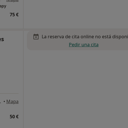
rapy
75 €
La reserva de cita online no está dispon
es
Pedir una cita
lmádena Costa
•
Mapa
50 €