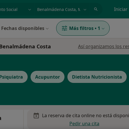
dad, enfermedad o nombre
p. ej. Madrid
Iniciar
Fechas disponibles
Más filtros
•
1
en Benalmádena Costa
Así organizamos los re
Psiquiatra
Acupuntor
Dietista Nutricionista
La reserva de cita online no está dispon
a
Pedir una cita