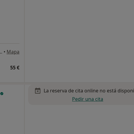
17, local 8 9, Benalmádena Costa
•
Mapa
55 €
La reserva de cita online no está dispon
Pedir una cita