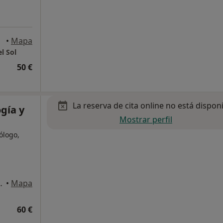
•
Mapa
l Sol
50 €
La reserva de cita online no está dispon
ogía y
Mostrar perfil
cólogo,
ia y Salud, Arroyo de la Miel
•
Mapa
60 €