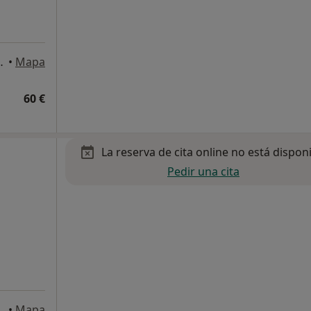
ia y Salud, Arroyo de la Miel
•
Mapa
60 €
La reserva de cita online no está dispon
Pedir una cita
lmádena
•
Mapa