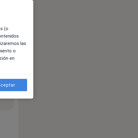
es (o
contenidos
lizaremos las
miento o
ción en
ceptar
ible