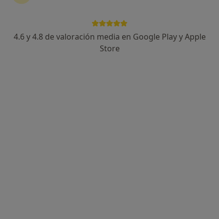
4.6 y 4.8 de valoración media en Google Play y Apple
Store
Opción de pago online
Mario Sánchez Fernández
Psicólogo
14 opiniones
Dirección
Online
Avinguda de Sant Ildefons 22 Local 17, Cornellà de Llobregat
•
Mapa
Mi Espacio Terapéutico
Primera visita Psicología
60 €
Este especialista no ofrece reserva de cita online en esta dirección.
Pedir una cita