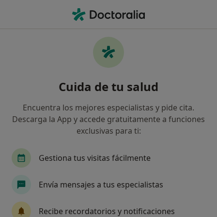
Men
Aislamiento Social • Cornellà de Llobregat, Barcelona
Filtros
• 1
Mapa
Especialistas en Aislamiento social en
Cuida de tu salud
Cornellà de Llobregat
Así organizamos los resultados
Encuentra los mejores especialistas y pide cita.
Descarga la App y accede gratuitamente a funciones
exclusivas para ti:
¿Qué especialidad estás buscando?
Psicólogo
Dietista Nutricionista
Psicólogo
Gestiona tus visitas fácilmente
Envía mensajes a tus especialistas
Recibe recordatorios y notificaciones