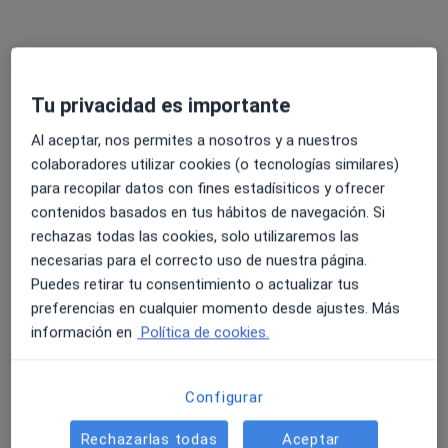
Tu privacidad es importante
Al aceptar, nos permites a nosotros y a nuestros
colaboradores utilizar cookies (o tecnologías similares)
para recopilar datos con fines estadísiticos y ofrecer
Opción de pago online
contenidos basados en tus hábitos de navegación. Si
Mª Angela Bausa Flaqué
rechazas todas las cookies, solo utilizaremos las
·
Ver más
Psicóloga
necesarias para el correcto uso de nuestra página.
3 opiniones
Puedes retirar tu consentimiento o actualizar tus
En emociones, conducta y estudios de
preferencias en cualquier momento desde ajustes. Más
personalidad
información en
Política de cookies.
Especialista en terapia individual y de pareja
Acogida, acompañamiento y ética profesional
Configurar
Dirección
Online
Rechazarlas todas
Aceptar