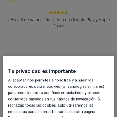
4.6 y 4.8 de valoración media en Google Play y Apple
Store
Dra. Julieta Janeth Pacheco Alemán
·
Ver más
Médica estética
170 opiniones
Calle Murillo Bracho 1, Torremolinos
•
Mapa
Capilando - Injerto Capilar Torremolinos
Tu privacidad es importante
Mesoterapia capilar
150 €
Al aceptar, nos permites a nosotros y a nuestros
Este especialista no ofrece reserva de cita online en esta dirección.
colaboradores utilizar cookies (o tecnologías similares)
para recopilar datos con fines estadísiticos y ofrecer
Pedir una cita
contenidos basados en tus hábitos de navegación. Si
rechazas todas las cookies, solo utilizaremos las
necesarias para el correcto uso de nuestra página.