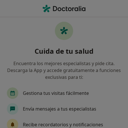
Men
Alopecia Andrógena • Torremolinos, Málaga
Filtros
• 1
Mapa
Especialistas en Alopecia andrógena en
Cuida de tu salud
Torremolinos
Así organizamos los resultados
Encuentra los mejores especialistas y pide cita.
Descarga la App y accede gratuitamente a funciones
exclusivas para ti:
¿Qué especialidad estás buscando?
Médico estético
Fisioterapeuta
Gestiona tus visitas fácilmente
Médico de familia
Envía mensajes a tus especialistas
Recibe recordatorios y notificaciones