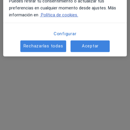
Puedes retirar tu consentimiento o actualizar tus
preferencias en cualquier momento desde ajustes. Más
información en
Política de cookies.
Configurar
Dra. Sury Tatiana Flores Flores
Rechazarlas todas
Aceptar
·
Ver más
Médica estética
116 opiniones
Calle Murillo Bracho 1, Torremolinos
•
Mapa
Capilando - Injerto Capilar Torremolinos
Mesoterapia capilar
150 €
Este especialista no ofrece reserva de cita online en esta dirección.
Pedir una cita