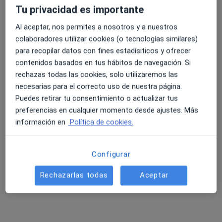
Tu privacidad es importante
Al aceptar, nos permites a nosotros y a nuestros
4.6 y 4.8 de valoración media en Google Play y Apple
colaboradores utilizar cookies (o tecnologías similares)
Dra. Carmen Pérez Ruiz
Store
para recopilar datos con fines estadísiticos y ofrecer
·
Ver más
Dermatóloga
contenidos basados en tus hábitos de navegación. Si
620 opiniones
rechazas todas las cookies, solo utilizaremos las
necesarias para el correcto uso de nuestra página.
Dirección
Online
Puedes retirar tu consentimiento o actualizar tus
preferencias en cualquier momento desde ajustes. Más
información en
Política de cookies.
Avenida Victoria Kent, 1 E, Torre del Mar
•
Mapa
Clínica Dermatológica Dermasalud
Primera visita Dermatología Pediátrica
80 €
Configurar
Este especialista no ofrece reserva de cita online en esta dirección.
Rechazarlas todas
Aceptar
Pedir una cita