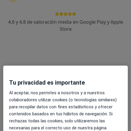
4.6 y 4.8 de valoración media en Google Play y Apple
Dra. Adrienn Eva Hajnal
Store
·
Ver más
Dermatóloga, Médica estética
22 opiniones
Dirección 1
Dirección 2
Avenida del Mediterráneo 9, Alhaurin de la Torre
•
Mapa
Tu privacidad es importante
Clínica Dr. Guidi - Alhaurin de la Torre
Consulta dermatología
110 €
Al aceptar, nos permites a nosotros y a nuestros
Este especialista no ofrece reserva de cita online en esta dirección.
colaboradores utilizar cookies (o tecnologías similares)
para recopilar datos con fines estadísiticos y ofrecer
Pedir una cita
contenidos basados en tus hábitos de navegación. Si
rechazas todas las cookies, solo utilizaremos las
necesarias para el correcto uso de nuestra página.