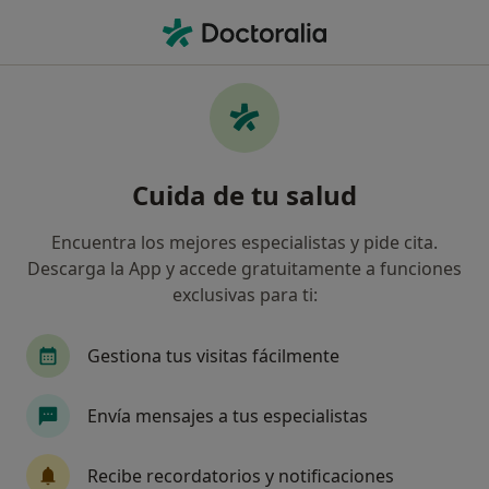
Men
Alopecia O Calvicie Masculina • Alhaurin de la Torre, Málaga
Filtros
• 1
Mapa
Especialistas en Alopecia o calvicie
Cuida de tu salud
masculina en Alhaurin de la Torre
Así organizamos los resultados
Encuentra los mejores especialistas y pide cita.
Descarga la App y accede gratuitamente a funciones
exclusivas para ti:
¿Qué especialidad estás buscando?
Médico estético
Dermatólogo
Alergólogo
Gestiona tus visitas fácilmente
Envía mensajes a tus especialistas
Recibe recordatorios y notificaciones