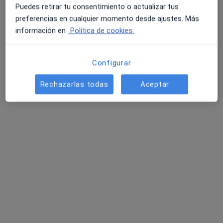
Puedes retirar tu consentimiento o actualizar tus
preferencias en cualquier momento desde ajustes. Más
información en
Política de cookies.
Configurar
Dra. Lisbet Brossard García
Rechazarlas todas
Aceptar
·
Ver más
Médica estética
3 opiniones
Avenida del Mediterráneo 9, Alhaurin de la Torre
•
Mapa
Clínica Dr. Guidi - Alhaurin de la Torre
Mesoterapia
Servicio gratuito
Este especialista no ofrece reserva de cita online en esta dirección.
Pedir una cita