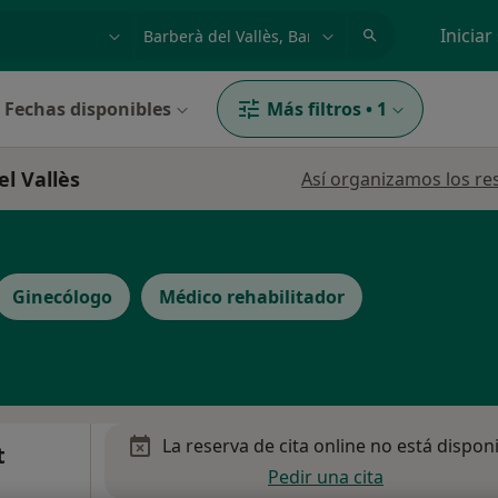
dad, enfermedad o nombre
p. ej. Madrid
Iniciar
Fechas disponibles
Más filtros
•
1
el Vallès
Así organizamos los re
Ginecólogo
Médico rehabilitador
La reserva de cita online no está dispon
t
Pedir una cita