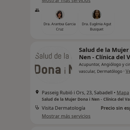
Mostrar más servicios
Dra. Arantxa Garcia
Dra. Eugènia Agut
Cruz
Busquet
Salud de la Mujer
Nen - Clínica del 
Acupuntor, Angiólogo y ci
·
V
vascular, Dermatólogo
Passeig Rubió i Ors, 23, Sabadell
•
Mapa
Salud de la Mujer Dona i Nen - Clínica del Va
Visita Dermatología
Precio sin es
Mostrar más servicios