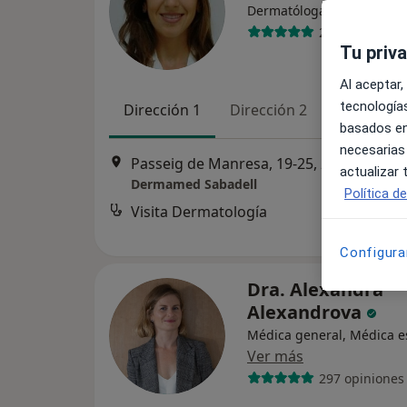
·
Ver más
Dermatóloga
294 opiniones
Tu priv
Al aceptar,
tecnologías
Dirección 1
Dirección 2
Online
basados en
necesarias
Passeig de Manresa, 19-25, 2 1, Sabadell
actualizar
Dermamed Sabadell
Política d
Visita Dermatología
d
Configura
Dra. Alexandra
Alexandrova
Médica general, Médica es
Ver más
297 opiniones