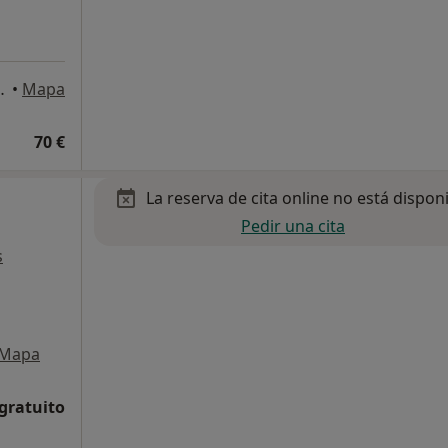
Quirze del Vallès
•
Mapa
70 €
La reserva de cita online no está dispon
Pedir una cita
s
Mapa
 gratuito