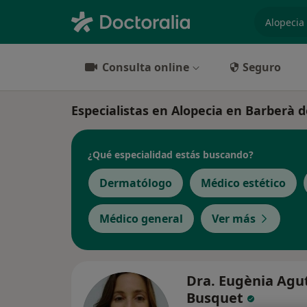
especiali
Consulta online
Seguro
Especialistas en Alopecia en Barberà d
¿Qué especialidad estás buscando?
Dermatólogo
Médico estético
Médico general
Ver más
Dra. Eugènia Agu
Busquet