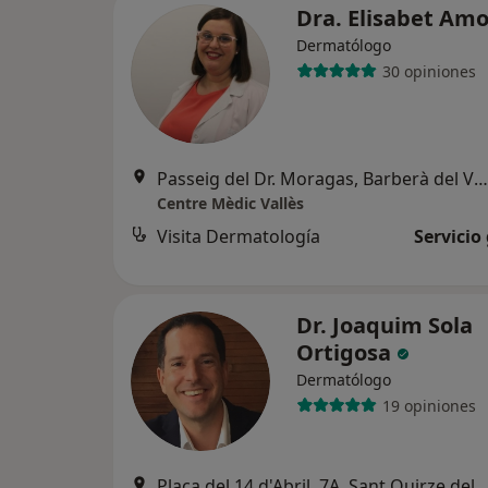
Dra. Elisabet Am
Dermatólogo
30 opiniones
Passeig del Dr. Moragas, Barberà del Vallès
Centre Mèdic Vallès
Visita Dermatología
Servicio
Dr. Joaquim Sola
Ortigosa
Dermatólogo
19 opiniones
Plaça del 14 d'Abril, 7A, San