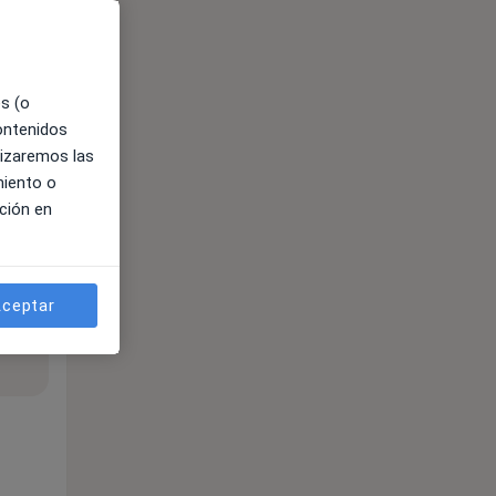
es (o
contenidos
lizaremos las
miento o
ción en
ceptar
ible