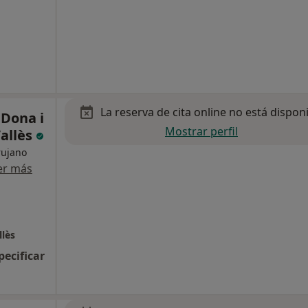
La reserva de cita online no está dispon
 Dona i
Mostrar perfil
Vallès
rujano
er más
llès
pecificar