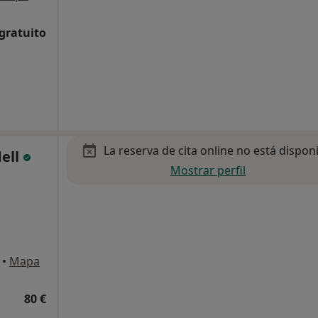
 gratuito
La reserva de cita online no está dispon
ell
Mostrar perfil
•
Mapa
80 €