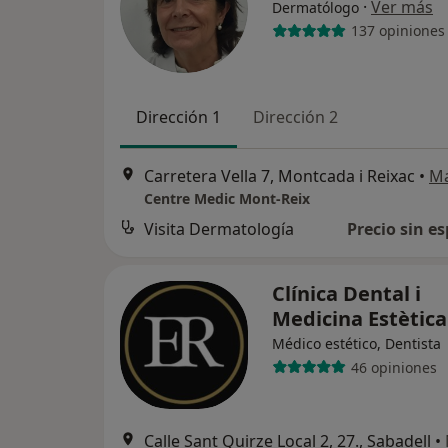
·
Ver más
Dermatólogo
137 opiniones
Dirección 1
Dirección 2
Carretera Vella 7, Montcada i Reixac
•
M
Centre Medic Mont-Reix
Visita Dermatología
Precio sin es
Clínica Dental i
Medicina Estètic
Médico estético, Dentista
46 opiniones
Calle Sant Quirze Local 2, 27., Sabadell
•