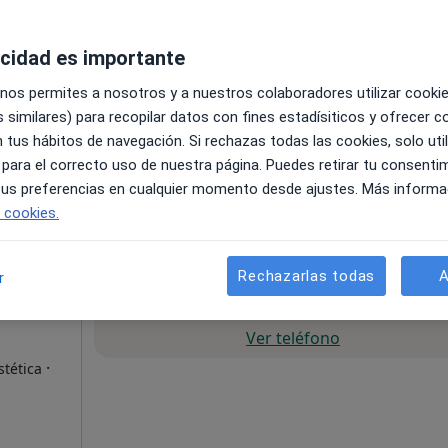
acidad es importante
 nos permites a nosotros y a nuestros colaboradores utilizar cooki
 similares) para recopilar datos con fines estadísiticos y ofrecer 
 tus hábitos de navegación. Si rechazas todas las cookies, solo uti
 para el correcto uso de nuestra página. Puedes retirar tu consenti
•
Mapa
 tus preferencias en cualquier momento desde ajustes. Más informa
e cookies.
esde 80 €
Rechazarlas todas
A
r
La reserva de cita online no está dispon
Ver teléfono
·
tética