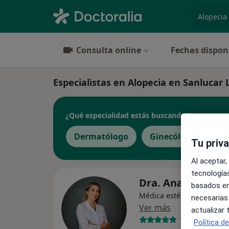
especiali
Consulta online
Fechas dispon
Especialistas en Alopecia en Sanlucar
¿Qué especialidad estás buscando?
Dermatólogo
Ginecólogo
Mé
Tu priv
Al aceptar,
tecnologías
Dra. Ana Olivares
basados en
Médica estética, Médica d
necesarias
Ver más
actualizar
13 opiniones
Política d