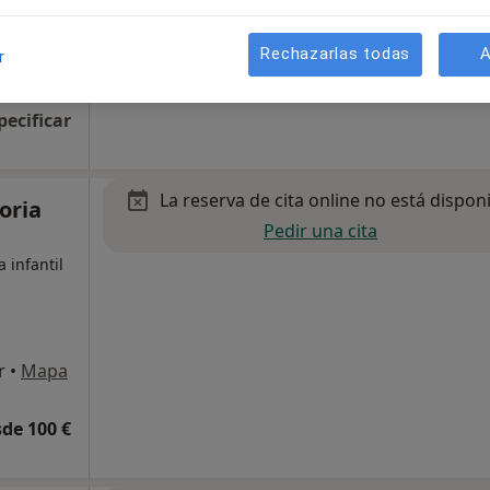
Rechazarlas todas
A
r
pecificar
La reserva de cita online no está dispon
oria
Pedir una cita
 infantil
r
•
Mapa
de 100 €