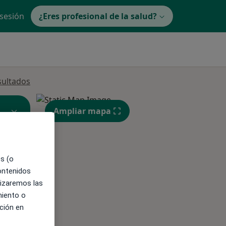
 sesión
¿Eres profesional de la salud?
sultados
Ampliar mapa
es (o
contenidos
ible
lizaremos las
miento o
ción en