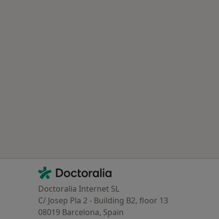
Contacto
Doctoralia - Página de inicio
Doctoralia Internet SL
C/ Josep Pla 2 - Building B2, floor 13
08019 Barcelona, Spain