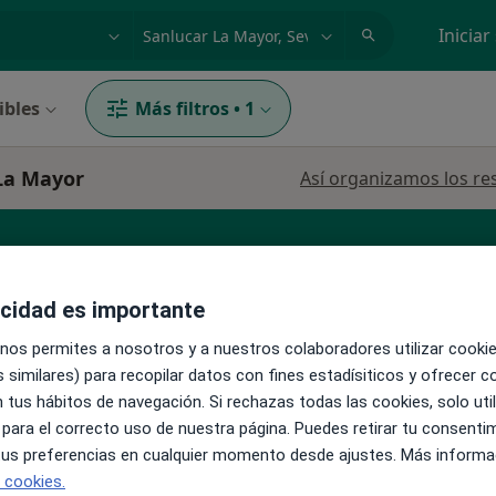
dad, enfermedad o nombre
p. ej. Madrid
Iniciar
ibles
Más filtros
•
1
 La Mayor
Así organizamos los re
dico estético
acidad es importante
 nos permites a nosotros y a nuestros colaboradores utilizar cooki
 similares) para recopilar datos con fines estadísiticos y ofrecer 
La reserva de cita online no está dispon
 Loro
 tus hábitos de navegación. Si rechazas todas las cookies, solo uti
Ver teléfono
·
e familia
 para el correcto uso de nuestra página. Puedes retirar tu consenti
 tus preferencias en cualquier momento desde ajustes. Más informa
e cookies.