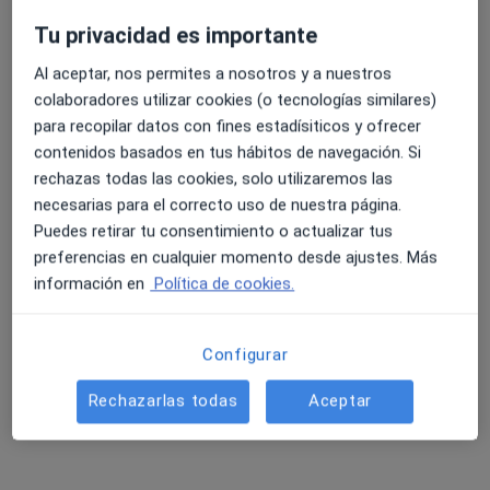
Tu privacidad es importante
Al aceptar, nos permites a nosotros y a nuestros
Andrea Tornal Coll
colaboradores utilizar cookies (o tecnologías similares)
para recopilar datos con fines estadísiticos y ofrecer
·
Ver más
Podóloga
contenidos basados en tus hábitos de navegación. Si
390 opiniones
rechazas todas las cookies, solo utilizaremos las
Plaça Rei En Jaume I, 7, Foios
•
Mapa
necesarias para el correcto uso de nuestra página.
Arthro Salud
Puedes retirar tu consentimiento o actualizar tus
Consulta online
desde 30 €
preferencias en cualquier momento desde ajustes. Más
información en
Política de cookies.
Este especialista no ofrece reserva de cita online en esta dirección.
Pedir una cita
Configurar
Rechazarlas todas
Aceptar