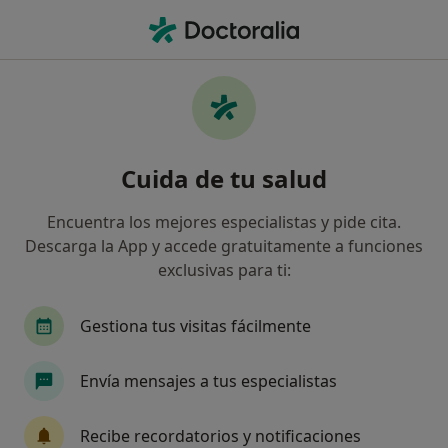
Men
Alteración De La Marcha • El Puig de Santa María, Valencia
Filtros
• 1
Seguro
Mapa
Especialistas en Alteración de la marcha en
Cuida de tu salud
El Puig de Santa María
Así organizamos los resultados
Encuentra los mejores especialistas y pide cita.
Descarga la App y accede gratuitamente a funciones
exclusivas para ti:
¿Qué especialidad estás buscando?
Médico estético
Gestiona tus visitas fácilmente
Envía mensajes a tus especialistas
Recibe recordatorios y notificaciones