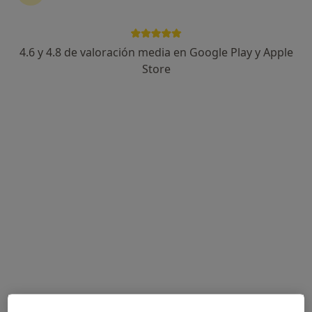
4.6 y 4.8 de valoración media en Google Play y Apple
Eva Filter Piña
Store
·
Ver más
Podóloga
50 opiniones
C. San José, 1, Foios
•
Mapa
Policlínica Estación
Primera visita Podología
desde 30 €
Este especialista no ofrece reserva de cita online en esta dirección.
Pedir una cita