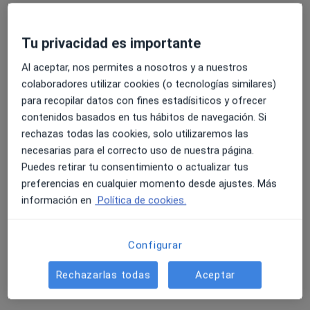
Tu privacidad es importante
Opción de pago online
Carlos Galán
Al aceptar, nos permites a nosotros y a nuestros
·
Ver más
Terapeuta complementario
colaboradores utilizar cookies (o tecnologías similares)
11 opiniones
para recopilar datos con fines estadísiticos y ofrecer
contenidos basados en tus hábitos de navegación. Si
Dirección
Online
rechazas todas las cookies, solo utilizaremos las
necesarias para el correcto uso de nuestra página.
Puedes retirar tu consentimiento o actualizar tus
Carrer de Floridablanca, 18-20, Barcelona
•
Mapa
preferencias en cualquier momento desde ajustes. Más
NaturaSer
información en
Política de cookies.
Acompañamiento en el proceso profesional individual
Servicio gratuito
Este especialista no ofrece reserva de cita online en esta dirección.
Configurar
Pedir una cita
Rechazarlas todas
Aceptar