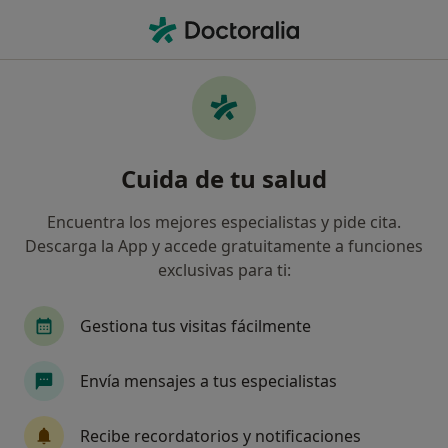
Men
Amenorrea • El Prat de Llobregat, Barcelona
Filtros
• 1
Seguro
Mapa
Especialistas en Amenorrea en El Prat de
Cuida de tu salud
Llobregat
Así organizamos los resultados
Encuentra los mejores especialistas y pide cita.
Descarga la App y accede gratuitamente a funciones
exclusivas para ti:
¿Qué especialidad estás buscando?
Ginecólogo
Médico general
Fisioterapeut
Gestiona tus visitas fácilmente
Envía mensajes a tus especialistas
Recibe recordatorios y notificaciones