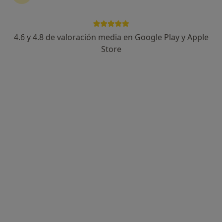
4.6 y 4.8 de valoración media en Google Play y Apple
Dr. Carlos Lozada Palomino
Store
·
Ver más
Ginecólogo
554 opiniones
Carrer Riera Basté 41, Sant Boi de Llobregat
•
Mapa
Centre Mèdic Capell
Visitas sucesivas Ginecología y Obstetricia
Servicio gratuito
Este especialista no ofrece reserva de cita online en esta dirección.
Pedir una cita