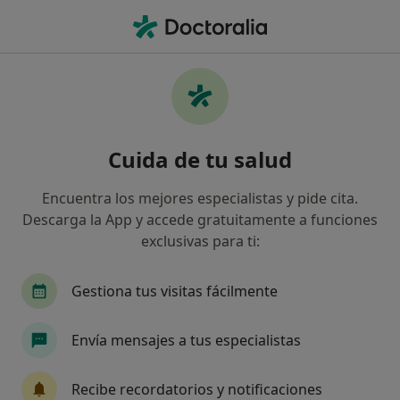
Men
Anemia • Alicante, Alicante
Filtros
• 1
Seguro
Mapa
Especialistas en Anemia en Alicante
Cuida de tu salud
Así organizamos los resultados
Encuentra los mejores especialistas y pide cita.
Descarga la App y accede gratuitamente a funciones
¿Qué especialidad estás buscando?
exclusivas para ti:
Médico general
Dietista Nutricionista
Méd
Gestiona tus visitas fácilmente
Envía mensajes a tus especialistas
Recibe recordatorios y notificaciones