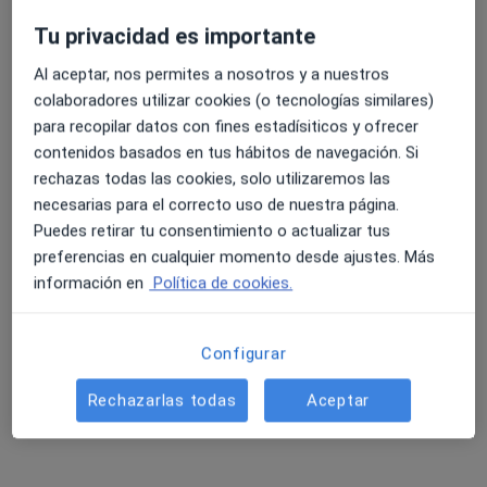
Los pacientes valoran mi trato y diferenciación.
Tu privacidad es importante
Dirección
Online
Al aceptar, nos permites a nosotros y a nuestros
colaboradores utilizar cookies (o tecnologías similares)
para recopilar datos con fines estadísiticos y ofrecer
Avinguda Ancha de Castelar 28, San Vicente del Raspeig
•
Mapa
contenidos basados en tus hábitos de navegación. Si
Cristian Valls Nutrifit
rechazas todas las cookies, solo utilizaremos las
Primera visita Nutrición y Dietética
Servicio gratuito
necesarias para el correcto uso de nuestra página.
Este especialista no ofrece reserva de cita online en esta dirección.
Puedes retirar tu consentimiento o actualizar tus
preferencias en cualquier momento desde ajustes. Más
Pedir una cita
información en
Política de cookies.
Configurar
Rechazarlas todas
Aceptar