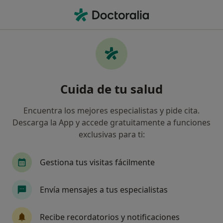
Men
Anorexia • Paracuellos de Jarama, Madrid
Filtros
• 1
Seguro
Mapa
Especialistas en Anorexia en Paracuellos de
Cuida de tu salud
Jarama
Así organizamos los resultados
Encuentra los mejores especialistas y pide cita.
Descarga la App y accede gratuitamente a funciones
exclusivas para ti:
¿Qué especialidad estás buscando?
Psicólogo
Psiquiatra
Fisioterapeuta
Gestiona tus visitas fácilmente
Envía mensajes a tus especialistas
Recibe recordatorios y notificaciones