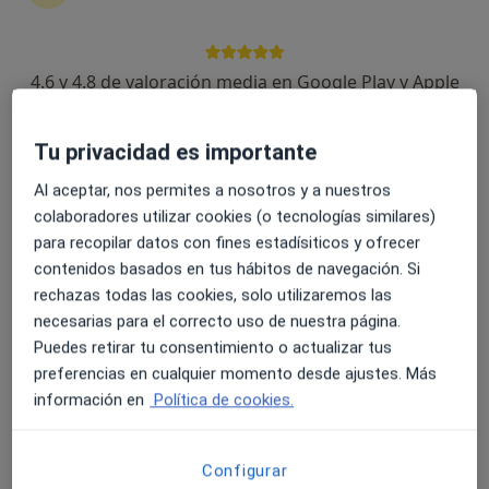
4.6 y 4.8 de valoración media en Google Play y Apple
Store
Opción de pago online
Robert Maglaviceanu
Tu privacidad es importante
Psicólogo
Al aceptar, nos permites a nosotros y a nuestros
6 opiniones
colaboradores utilizar cookies (o tecnologías similares)
Experto en ansiedad, depresión, autoestima,
para recopilar datos con fines estadísiticos y ofrecer
trauma
contenidos basados en tus hábitos de navegación. Si
Psicólogo General Sanitario colegiado
rechazas todas las cookies, solo utilizaremos las
Trato cercano, rigor clínico y sin juicios
necesarias para el correcto uso de nuestra página.
Puedes retirar tu consentimiento o actualizar tus
Dirección 1
Dirección 2
Online
preferencias en cualquier momento desde ajustes. Más
información en
Política de cookies.
Camino P.P.O., 1, Madrid
•
Mapa
A domicilio
Configurar
Consulta online
65 €