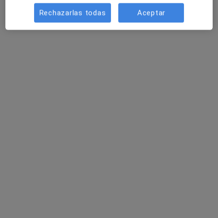
Rechazarlas todas
Aceptar
Este especialista no ofrece reserva de cita online en esta dirección.
Pedir una cita
Dr. Jorge Gustavo López Hernández
Psiquiatra
922 opiniones
calle Quevedo S/N, Paracuellos de Jarama
•
Mapa
Cemaj Centro Médico Miramadrid
Primera visita Psiquiatría
Precio sin especificar