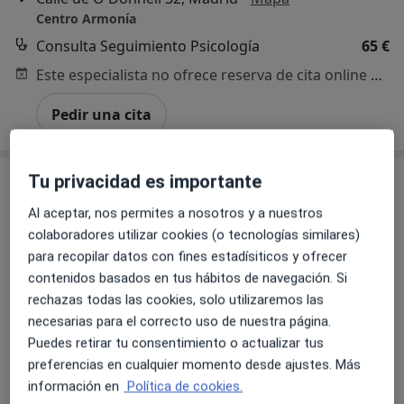
Centro Armonía
Consulta Seguimiento Psicología
65 €
Este especialista no ofrece reserva de cita online en esta dirección.
Pedir una cita
Tu privacidad es importante
Al aceptar, nos permites a nosotros y a nuestros
colaboradores utilizar cookies (o tecnologías similares)
para recopilar datos con fines estadísiticos y ofrecer
contenidos basados en tus hábitos de navegación. Si
rechazas todas las cookies, solo utilizaremos las
Opción de pago online
necesarias para el correcto uso de nuestra página.
Pedro Urbina Urquijo
Puedes retirar tu consentimiento o actualizar tus
preferencias en cualquier momento desde ajustes. Más
·
Ver más
Psicólogo
información en
Política de cookies.
91 opiniones