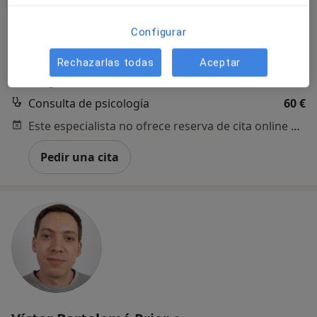
Dirección
Online
Configurar
Rechazarlas todas
Aceptar
Calle del Doce de Octubre 32, Madrid
•
Mapa
Integral Balance
Consulta de psicología
60 €
Este especialista no ofrece reserva de cita online en esta dirección.
Pedir una cita