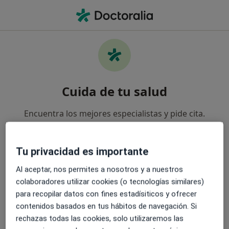
Men
Aplastamientos Vertebrales Traumáticos Y Osteoporóticos • Alcalá de Henares, Madrid
Cuida de tu salud
Encuentra los mejores especialistas y pide cita.
Descarga la App y accede gratuitamente a funciones
exclusivas para ti:
Tu privacidad es importante
Gestiona tus visitas fácilmente
Al aceptar, nos permites a nosotros y a nuestros
colaboradores utilizar cookies (o tecnologías similares)
Envía mensajes a tus especialistas
para recopilar datos con fines estadísiticos y ofrecer
contenidos basados en tus hábitos de navegación. Si
rechazas todas las cookies, solo utilizaremos las
Recibe recordatorios y notificaciones