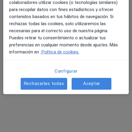
colaboradores utilizar cookies (o tecnologías similares)
para recopilar datos con fines estadísiticos y ofrecer
contenidos basados en tus hábitos de navegación. Si
4.6 y 4.8 de valoración media en Google Play y Apple
rechazas todas las cookies, solo utilizaremos las
Mansilla Centro Odontológico
Store
necesarias para el correcto uso de nuestra página.
Cirujano oral y maxilofacial, Dentista, Dentista infantil
Puedes retirar tu consentimiento o actualizar tus
preferencias en cualquier momento desde ajustes. Más
Calle Tomás Bretón 26, Los Llanos de Aridane
•
Mapa
información en
Política de cookies.
Mansilla Centro Odontológico
Primera visita informativa gratuita
Servicio gratuito
Mostrar más servicios
Configurar
Ningún profesional de este centro tiene citas disponibles
Rechazarlas todas
Aceptar
Mostrar perfil