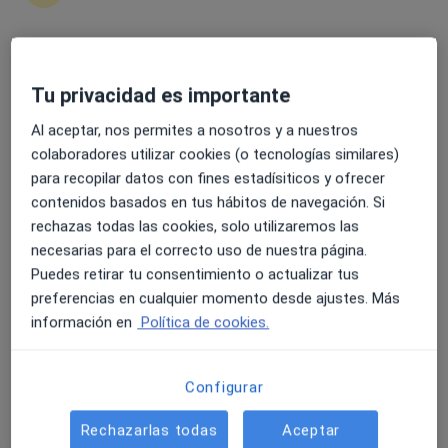
4.6 y 4.8 de valoración media en Google Play y Apple
Tu privacidad es importante
Dr. Pablo Castro Santamaría
Store
Reumatólogo
Al aceptar, nos permites a nosotros y a nuestros
1 opinión
colaboradores utilizar cookies (o tecnologías similares)
para recopilar datos con fines estadísiticos y ofrecer
Avenida Gran Vía 120, Vigo
•
Mapa
contenidos basados en tus hábitos de navegación. Si
Consulta Reumatoloxía - Hospital Ribera Povisa
rechazas todas las cookies, solo utilizaremos las
Primera visita Reumatología
Precio sin especificar
necesarias para el correcto uso de nuestra página.
Este especialista no ofrece reserva de cita online en esta dirección.
Puedes retirar tu consentimiento o actualizar tus
preferencias en cualquier momento desde ajustes. Más
Pedir una cita
información en
Política de cookies.
Configurar
Rechazarlas todas
Aceptar