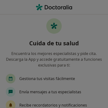
Men
Arteritis De Takayasu • Vigo, Pontevedra
Filtros
• 1
Seguro
Mapa
Especialistas en Arteritis de Takayasu en
Cuida de tu salud
Vigo
Así organizamos los resultados
Encuentra los mejores especialistas y pide cita.
Descarga la App y accede gratuitamente a funciones
exclusivas para ti:
¿Qué especialidad estás buscando?
Reumatólogo
Alergólogo
Angiólogo y cir
Gestiona tus visitas fácilmente
Envía mensajes a tus especialistas
Recibe recordatorios y notificaciones