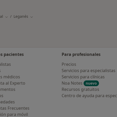
rcanas a Leganés
Más en esta catego
al
Leganés
Cambiar de ciudad
Cambiar de ciudad
os pacientes
Para profesionales
listas
Precios
s
Servicios para especialistas
s médicos
Servicios para clínicas
ta al Experto
Noa Notes
nuevo
amentos
Recursos gratuitos
os
Centro de ayuda para especi
medades
tas Frecuentes
ión para móvil