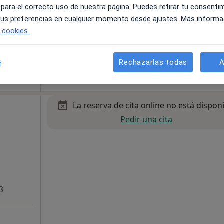
 para el correcto uso de nuestra página. Puedes retirar tu consenti
 tus preferencias en cualquier momento desde ajustes. Más informa
e cookies.
45 €
Rechazarlas todas
A
r
La reserva de cita online no está dispon
Pedir una cita
3