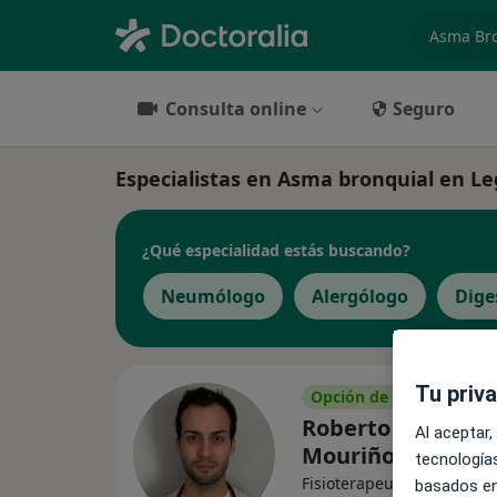
especiali
Consulta online
Seguro
Especialistas en Asma bronquial en L
¿Qué especialidad estás buscando?
Neumólogo
Alergólogo
Dige
Tu priv
Opción de pago online
Roberto Merino
Al aceptar,
Mouriño
tecnologías
Fisioterapeuta, Osteópata
basados en