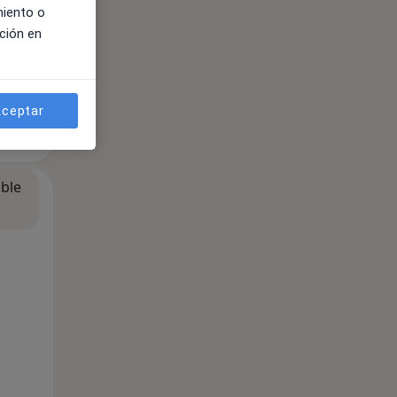
miento o
ción en
ceptar
ible