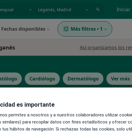
dad, enfermedad o nombre
p. ej. Madrid
Iniciar
Fechas disponibles
Más filtros
•
1
eganés
Así organizamos los re
stólogo
Cardiólogo
Dermatólogo
Ver más
La reserva de cita online no está dispon
acidad es importante
Pedir una cita
 nos permites a nosotros y a nuestros colaboradores utilizar cooki
 similares) para recopilar datos con fines estadísiticos y ofrecer 
·
Ver
 tus hábitos de navegación. Si rechazas todas las cookies, solo uti