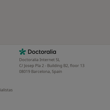
ría: Otras enfermedades en Leganés
Contacto
Doctoralia - Página de inicio
Doctoralia Internet SL
C/ Josep Pla 2 - Building B2, floor 13
08019 Barcelona, Spain
alistas