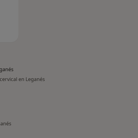
eganés
cervical en Leganés
ganés