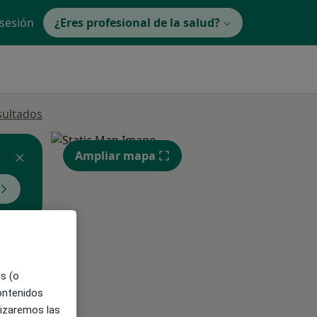
 sesión
¿Eres profesional de la salud?
sultados
Ampliar mapa
ible
es (o
contenidos
lizaremos las