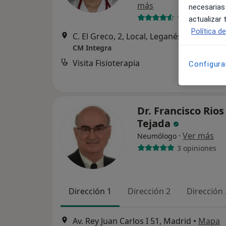
más
necesarias
12 opiniones
actualizar
Política d
C. El Greco, 2, Local, Leganés
•
Mapa
CM Integra
Visita Fisioterapia
Configura
Dr. Francisco Rios
Tejada
·
Ver más
Neumólogo
3 opiniones
Dirección 1
Dirección 2
Dirección 
Av. Rey Juan Carlos I 51, Madrid
•
Mapa