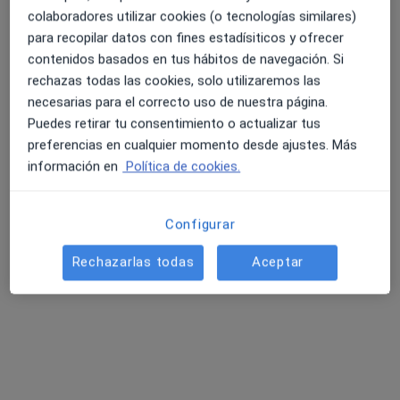
Pedir una cita
colaboradores utilizar cookies (o tecnologías similares)
para recopilar datos con fines estadísiticos y ofrecer
contenidos basados en tus hábitos de navegación. Si
rechazas todas las cookies, solo utilizaremos las
necesarias para el correcto uso de nuestra página.
Puedes retirar tu consentimiento o actualizar tus
preferencias en cualquier momento desde ajustes. Más
información en
Política de cookies.
Esther Boada Martos
Configurar
·
Ver más
Psicólogo, Psicólogo infantil
61 opiniones
Rechazarlas todas
Aceptar
Dirección
Online 1
Online 2
Rambla de la Granja, 6-8, Molins de Rei
•
Mapa
Centre Sukha
Primera visita Psicología
65 €