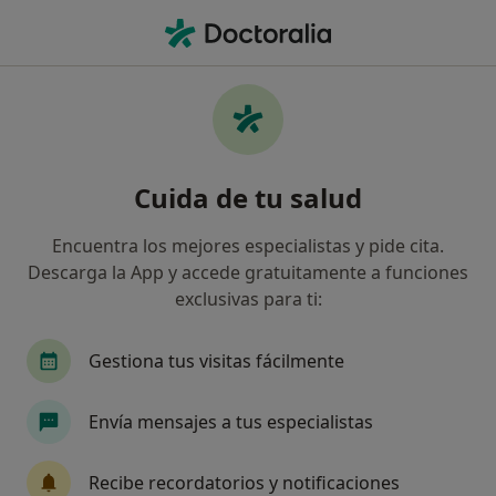
Men
Autoexigencia • Molins de Rei, Barcelona
Filtros
• 1
Mapa
Especialistas en Autoexigencia en Molins de
Cuida de tu salud
Rei
Así organizamos los resultados
Encuentra los mejores especialistas y pide cita.
Descarga la App y accede gratuitamente a funciones
exclusivas para ti:
¿Qué especialidad estás buscando?
Psicólogo
Sexólogo
Forense
Dietista
Gestiona tus visitas fácilmente
Envía mensajes a tus especialistas
Recibe recordatorios y notificaciones