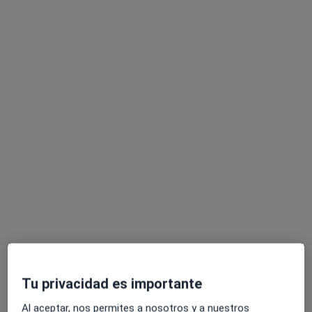
Gerard Reñé Ferrer
·
Ver más
Psicólogo
76 opiniones
Dirección
Online
Carrer Miquel Tort 14 - 16, 1º 3ª, Molins de Rei
•
Mapa
Consciència i Camí
Primera visita Psicología
60 €
Tu privacidad es importante
Este especialista no ofrece reserva de cita online en esta dirección.
Al aceptar, nos permites a nosotros y a nuestros