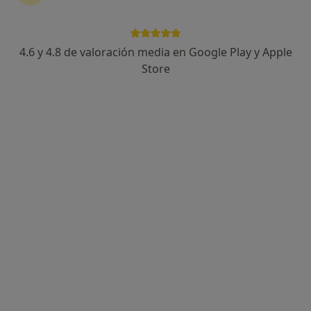
4.6 y 4.8 de valoración media en Google Play y Apple
Marcela Tiesso Baez
Store
·
Ver más
Psicóloga, Sexóloga
156 opiniones
Dirección
Online
Carrer Miquel Tort, 14-16 3º 2ª, Molins de Rei
•
Mapa
Psicóloga Marcela Tiesso - Molins
Primera visita Psicología
70 €
Este especialista no ofrece reserva de cita online en esta dirección.
Pedir una cita