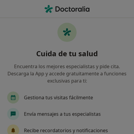
Men
Crisis De Pareja • Molins de Rei, Barcelona
Filtros
• 1
Seguro
Mapa
Especialistas en Crisis de pareja en Molins
Cuida de tu salud
de Rei
Así organizamos los resultados
Encuentra los mejores especialistas y pide cita.
Descarga la App y accede gratuitamente a funciones
exclusivas para ti:
¿Qué especialidad estás buscando?
Psicólogo
Psicólogo infantil
Sexólogo
Gestiona tus visitas fácilmente
Envía mensajes a tus especialistas
Recibe recordatorios y notificaciones