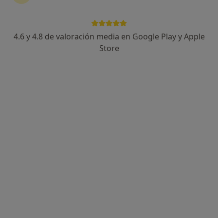
4.6 y 4.8 de valoración media en Google Play y Apple
Ana María Sarrià Guerrero
Store
·
Ver más
Psicóloga, Psicóloga infantil
248 opiniones
Dirección
Online
carrer nou, 32, Sant Vicenç dels Horts
•
Mapa
Centre Nexus
Consulta online
50 €
Este especialista no ofrece reserva de cita online en esta dirección.
Pedir una cita