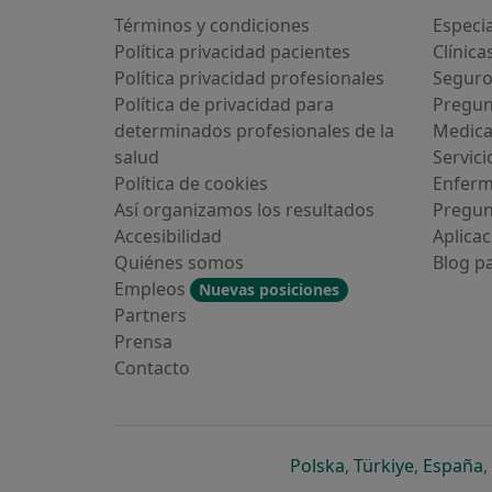
Términos y condiciones
Especia
Política privacidad pacientes
Clínica
Política privacidad profesionales
Seguro
Política de privacidad para
Pregun
determinados profesionales de la
Medic
salud
Servici
Política de cookies
Enfer
Así organizamos los resultados
Pregun
Accesibilidad
Aplicac
Quiénes somos
Blog p
Empleos
Nuevas posiciones
Partners
Prensa
Contacto
se abre en una n
se abre 
s
Polska
,
Türkiye
,
España
,