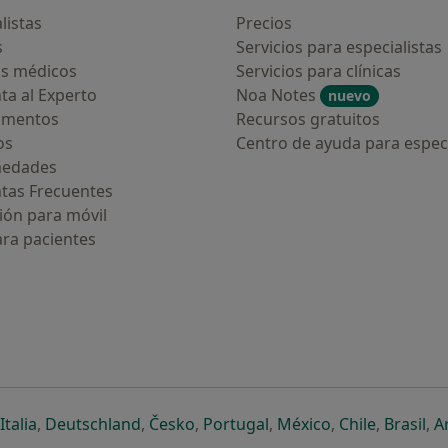
listas
Precios
s
Servicios para especialistas
s médicos
Servicios para clínicas
ta al Experto
Noa Notes
nuevo
amentos
Recursos gratuitos
os
Centro de ayuda para especi
medades
tas Frecuentes
ión para móvil
ara pacientes
ueva pestaña
en una nueva pestaña
e abre en una nueva pestaña
se abre en una nueva pestaña
se abre en una nueva pestaña
se abre en una nueva pestaña
se abre en una nueva p
se abre en una
se abre e
se
Italia
,
Deutschland
,
Česko
,
Portugal
,
México
,
Chile
,
Brasil
,
A