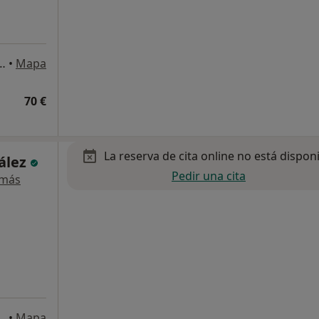
San Isidro, Granadilla de Abona
•
Mapa
70 €
La reserva de cita online no está dispon
zález
Pedir una cita
 más
San Isidro, Granadilla de Abona
•
Mapa