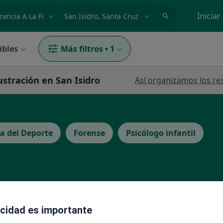
dad, enfermedad o nombre
p. ej. Madrid
Iniciar
ibles
Más filtros
•
1
rustración en San Isidro
Así organizamos los re
na del Deporte
Forense
Psicólogo infantil
La reserva de cita online no está dispon
acidad es importante
Pedir una cita