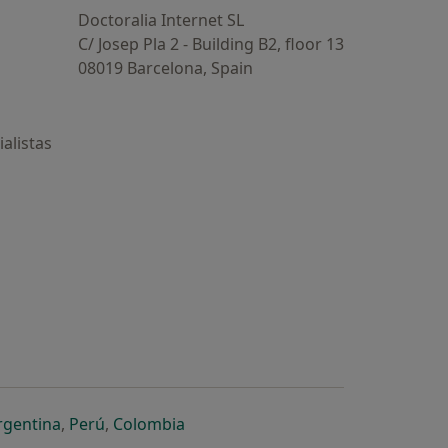
Doctoralia Internet SL
C/ Josep Pla 2 - Building B2, floor 13
08019 Barcelona, Spain
alistas
estaña
 nueva pestaña
n una nueva pestaña
 abre en una nueva pestaña
se abre en una nueva pestaña
se abre en una nueva pestaña
se abre en una nueva pestaña
rgentina
,
Perú
,
Colombia