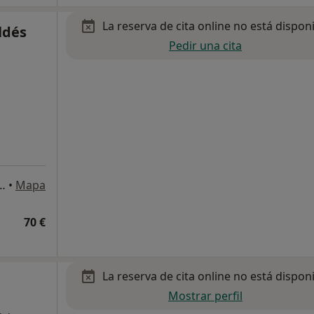
La reserva de cita online no está dispon
ldés
Pedir una cita
San Isidro, Granadilla de Abona
•
Mapa
70 €
La reserva de cita online no está dispon
Mostrar perfil