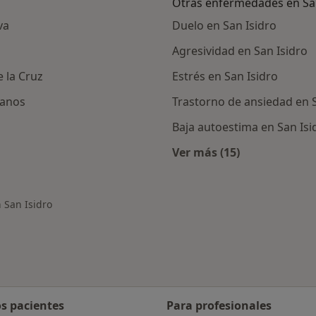
Otras enfermedades en San
va
Duelo en San Isidro
Agresividad en San Isidro
e la Cruz
Estrés en San Isidro
ianos
Trastorno de ansiedad en S
Baja autoestima en San Isi
Ver más (15)
canas a San Isidro
Más en esta catego
n San Isidro
os pacientes
Para profesionales