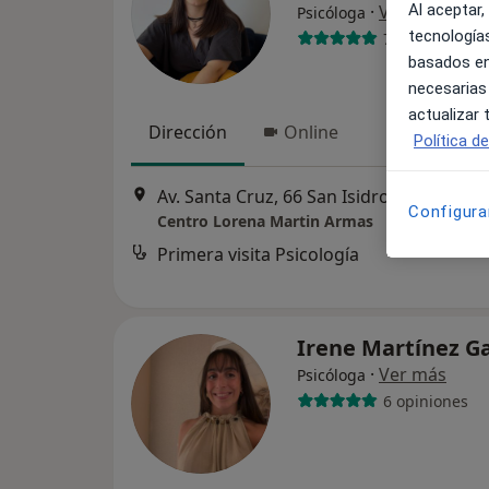
·
Ver más
Al aceptar,
Psicóloga
tecnologías
7 opiniones
basados en
necesarias
actualizar
Dirección
Online
Política d
Av. Santa Cruz, 66 
Configura
Centro Lorena Martin Armas
Primera visita Psicología
Irene Martínez G
·
Ver más
Psicóloga
6 opiniones