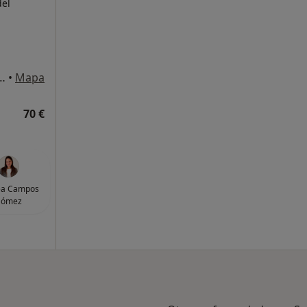
del
San Isidro, Granadilla de Abona
•
Mapa
70 €
ea Campos
ómez