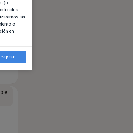
es (o
contenidos
lizaremos las
miento o
ción en
ceptar
ible