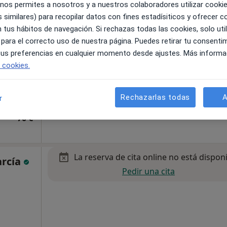
 nos permites a nosotros y a nuestros colaboradores utilizar cooki
 similares) para recopilar datos con fines estadísiticos y ofrecer 
 tus hábitos de navegación. Si rechazas todas las cookies, solo uti
 para el correcto uso de nuestra página. Puedes retirar tu consenti
 tus preferencias en cualquier momento desde ajustes. Más informa
e cookies.
San Isidro, Granadilla de Abona
•
Mapa
Rechazarlas todas
A
r
70 €
La reserva de cita online no está dispon
arcía
Pedir una cita