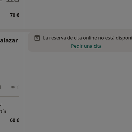
70 €
La reserva de cita online no está dispon
alazar
Pedir una cita
1
Online 2
Online 3
a
tín
60 €