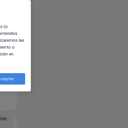
es (o
contenidos
lizaremos las
miento o
ción en
ceptar
ible