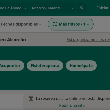
dad, enfermedad o nombre
p. ej. Madrid
Iniciar
Fechas disponibles
Más filtros
•
1
 en Alcorcón
Así organizamos los re
Acupuntor
Fisioterapeuta
Homeópata
La reserva de cita online no está dispon
Pedir una cita