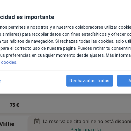
s
acidad es importante
 nos permites a nosotros y a nuestros colaboradores utilizar cooki
ios y
 similares) para recopilar datos con fines estadísiticos y ofrecer 
 tus hábitos de navegación. Si rechazas todas las cookies, solo uti
 deporte
 para el correcto uso de nuestra página. Puedes retirar tu consenti
de
 tus preferencias en cualquier momento desde ajustes. Más informa
e cookies.
Rechazarlas todas
A
r
a
75 €
La reserva de cita online no está dispon
illie
Pedir una cita