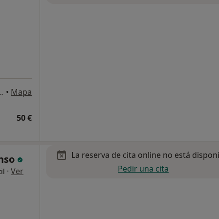
 1ª Planta, Oficina 2, Alcorcón
•
Mapa
50 €
La reserva de cita online no está dispon
onso
Pedir una cita
·
Ver
il