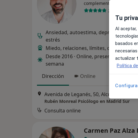
·
Ver má
complementario
234 opiniones
Tu priv
Al aceptar,
Ansiedad, autoestima, depresión, camb
tecnologías
estrés
basados en
Miedo, relaciones, límites, decisiones y
necesarias
Desde 2016 · Online, presencial y fines 
actualizar
semana
Política d
Dirección
Online
Configura
Avenida de Leganés, 50, Alcorcón
•
Map
Rubén Monreal Psicólogo en Madrid Sur
Consulta online
Carmen Paz Alza M