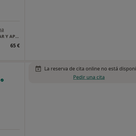
pa
ANA GYB CENTRO DE PSICOLOGÍA, BIENESTAR Y APRENDIZAJE
65 €
La reserva de cita online no está dispon
Pedir una cita
n