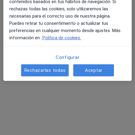
contenidos basados en tus hábitos de navegación. Si
rechazas todas las cookies, solo utilizaremos las
necesarias para el correcto uso de nuestra página.
Puedes retirar tu consentimiento o actualizar tus
preferencias en cualquier momento desde ajustes. Más
información en
Política de cookies.
Dra. Vanesa Maturana Ibañez
Configurar
·
Ver más
Cirujana general, Cirujana bariátrica, Proctóloga
15 opiniones
Rechazarlas todas
Aceptar
Dirección 1
Dirección 2
Avenida de Dénia, Alicante
•
Mapa
HLA VISTAHERMOSA
Visitas sucesivas Cirugía General y Ap. Digestivo
1 €
Este especialista no ofrece reserva de cita online en esta dirección.