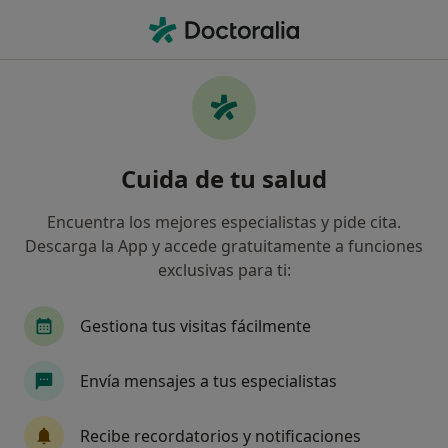
Men
Cáncer De Colon • Alicante, Alicante
Filtros
• 1
Seguro
Mapa
Especialistas en Cáncer de colon en Alicante
Cuida de tu salud
Así organizamos los resultados
Encuentra los mejores especialistas y pide cita.
Descarga la App y accede gratuitamente a funciones
¿Qué especialidad estás buscando?
exclusivas para ti:
Cirujano general
Médico estético
Proctól
Gestiona tus visitas fácilmente
Envía mensajes a tus especialistas
Recibe recordatorios y notificaciones