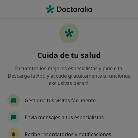
Men
Cáncer De Colon • Talavera de la Reina, Toledo
Filtros
• 1
Seguro
Mapa
Especialistas en Cáncer de colon en
Cuida de tu salud
Talavera de la Reina
Así organizamos los resultados
Encuentra los mejores especialistas y pide cita.
Descarga la App y accede gratuitamente a funciones
exclusivas para ti:
¿Qué especialidad estás buscando?
Cirujano general
Alergólogo
Analista clín
Gestiona tus visitas fácilmente
Envía mensajes a tus especialistas
Recibe recordatorios y notificaciones