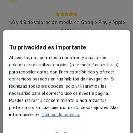
4.6 y 4.8 de valoración media en Google Play y Apple
Dr. Juan Carlos Santiago Peña
Store
·
Ver más
Cirujano general
50 opiniones
Tu privacidad es importante
Avenida Extremadura 5, Talavera de la Reina
•
Mapa
Al aceptar, nos permites a nosotros y a nuestros
Hospital Parque Marazuela
colaboradores utilizar cookies (o tecnologías similares)
Primera visita Cirugía General y Ap. Digestivo
Precio sin especificar
para recopilar datos con fines estadísiticos y ofrecer
contenidos basados en tus hábitos de navegación. Si
Este especialista no ofrece reserva de cita online en esta dirección.
rechazas todas las cookies, solo utilizaremos las
Pedir una cita
necesarias para el correcto uso de nuestra página.
Puedes retirar tu consentimiento o actualizar tus
preferencias en cualquier momento desde ajustes. Más
información en
Política de cookies.