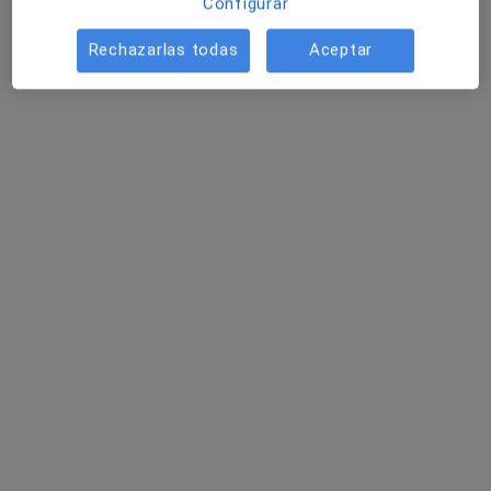
Configurar
Rechazarlas todas
Aceptar
Hospital Parque Marazuela
·
Ver más
Alergólogo, Analista clínico, Patólogo
2045 opiniones
Avenida Extremadura 5, Talavera de la Reina
•
Mapa
Hospital Parque Marazuela
Primera visita Cardiología
Precio sin especificar
Mostrar más servicios
Dr. José Miguel Albín
Dra. Rosa María
Dr. Roberto Pozo
García
Blanco García
Moreno
Ver todos los especialistas (19)
Ningún profesional de este centro tiene citas disponibles