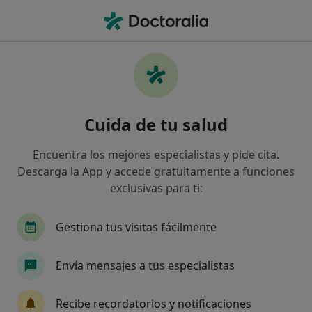
Men
Cáncer Renal • L Hospitalet de Llobregat, Barcelona
Filtros
• 1
Seguro
Mapa
Especialistas en Cáncer renal en
Cuida de tu salud
L'Hospitalet de Llobregat
Así organizamos los resultados
Encuentra los mejores especialistas y pide cita.
Descarga la App y accede gratuitamente a funciones
exclusivas para ti:
¿Qué especialidad estás buscando?
Urólogo
Oftalmólogo
Gestiona tus visitas fácilmente
Traumatólogo
Ginecólogo
Envía mensajes a tus especialistas
Médico estético
Ver más
Recibe recordatorios y notificaciones