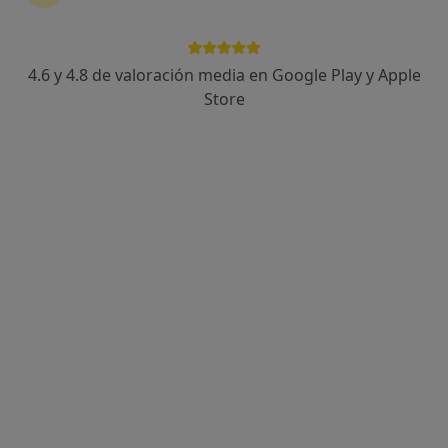
4.6 y 4.8 de valoración media en Google Play y Apple
Store
Opción de pago online
Dr. Alberto Orta Ruiz
·
Ver más
Oncólogo médico
10 opiniones
Dirección
Online
Carrer de Casanova, 153, Barcelona
•
Mapa
BARNACLINIC+
Primera visita Oncología Médica
400 €