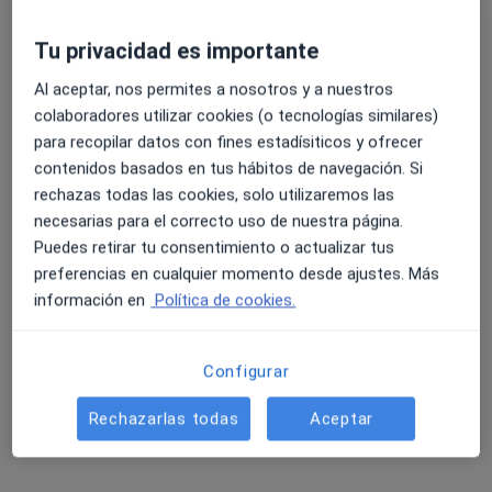
c/ Onze de Setembre, 2, L'Hospitalet de Llobregat
•
Mapa
Centro Medico Riera Blanca
Tu privacidad es importante
Primera visita Urología
desde 39 €
Al aceptar, nos permites a nosotros y a nuestros
Este especialista no ofrece reserva de cita online en esta dirección.
colaboradores utilizar cookies (o tecnologías similares)
para recopilar datos con fines estadísiticos y ofrecer
Pedir una cita
contenidos basados en tus hábitos de navegación. Si
rechazas todas las cookies, solo utilizaremos las
necesarias para el correcto uso de nuestra página.
Puedes retirar tu consentimiento o actualizar tus
preferencias en cualquier momento desde ajustes. Más
información en
Política de cookies.
Configurar
Dr. Edgar Gregorio Rodríguez Ramirez
Rechazarlas todas
Aceptar
·
Ver más
Urólogo
15 opiniones
Plaça Maria Aurèlia Capmany 3, Sant Joan Despí
•
Mapa