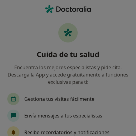
Men
Cardiomiopatía Hipertrófica Cmh • Pozuelo de Alarcón, Madrid
Filtros
• 1
Seguro
Mapa
Especialistas en Cardiomiopatía hipertrófica
Cuida de tu salud
(CMH) en Pozuelo de Alarcón
Así organizamos los resultados
Encuentra los mejores especialistas y pide cita.
Descarga la App y accede gratuitamente a funciones
exclusivas para ti:
¿Qué especialidad estás buscando?
Cardiólogo
Digestólogo
Cirujano plástico
Gestiona tus visitas fácilmente
Envía mensajes a tus especialistas
Recibe recordatorios y notificaciones