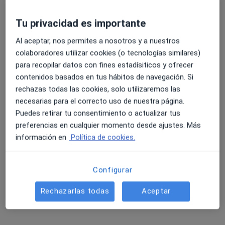
Tu privacidad es importante
Al aceptar, nos permites a nosotros y a nuestros
Dra. Paula Navas Tejedor
colaboradores utilizar cookies (o tecnologías similares)
·
Ver más
Cardióloga
para recopilar datos con fines estadísiticos y ofrecer
27 opiniones
contenidos basados en tus hábitos de navegación. Si
rechazas todas las cookies, solo utilizaremos las
Dirección 1
Dirección 2
Online
necesarias para el correcto uso de nuestra página.
Puedes retirar tu consentimiento o actualizar tus
preferencias en cualquier momento desde ajustes. Más
Avenida de Europa, Pozuelo
•
Mapa
información en
Política de cookies.
Olympia. Centro medico Pozuelo
Primera visita Cardiología
200 €
Este especialista no ofrece reserva de cita online en esta dirección.
Configurar
Pedir una cita
Rechazarlas todas
Aceptar