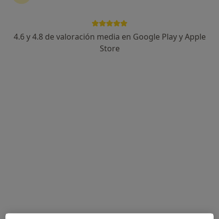
4.6 y 4.8 de valoración media en Google Play y Apple
Dr. José Ángel Cabrera Rodríguez
Store
Cardiólogo
4 opiniones
Avda. de Europa, 26 Edifico Ática 1,
•
Mapa
Olympia Centro Médico Pozuelo QUIRONSALUD
Consulta online
250 €
Este especialista no ofrece reserva de cita online en esta dirección.
Pedir una cita