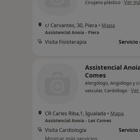
·
Ver m
Cirujano plástico
c/ Cervantes, 30, Piera
•
Mapa
Assistencial Anoia - Piera
Visita Fisioterapia
Servicio
Assistencial Anoia
Comes
Alergólogo, Angiólogo y c
·
Ver
vascular, Cardiólogo
CR Carles Riba,1, Igualada
•
Mapa
Assistencial Anoia - Les Comes
Visita Cardiología
Servicio
Mostrar más servicios