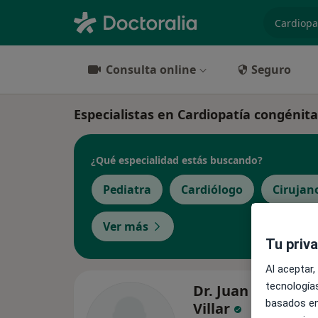
especiali
Consulta online
Seguro
Especialistas en Cardiopatía congénit
¿Qué especialidad estás buscando?
Pediatra
Cardiólogo
Cirujan
Ver más
Tu priv
Al aceptar,
tecnologías
Dr. Juan Maria Es
basados en
Villar