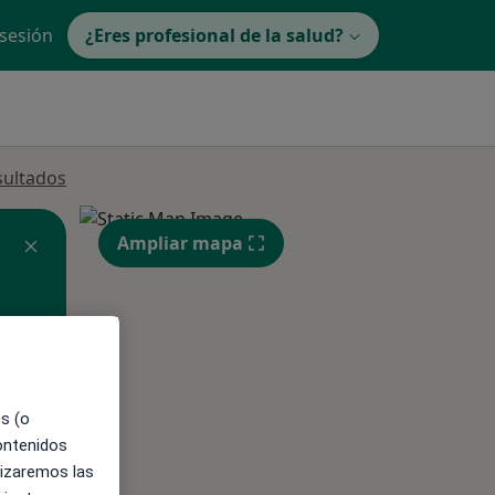
 sesión
¿Eres profesional de la salud?
sultados
Ampliar mapa
es (o
ible
contenidos
lizaremos las