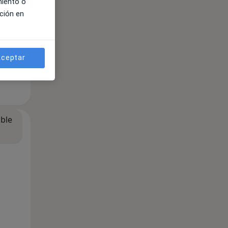
miento o
ción en
ceptar
ible