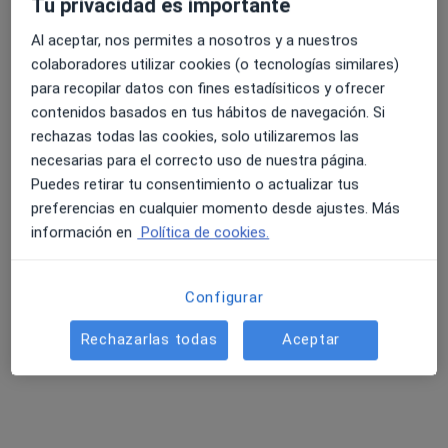
Tu privacidad es importante
Pedir una cita
Al aceptar, nos permites a nosotros y a nuestros
colaboradores utilizar cookies (o tecnologías similares)
para recopilar datos con fines estadísiticos y ofrecer
contenidos basados en tus hábitos de navegación. Si
rechazas todas las cookies, solo utilizaremos las
necesarias para el correcto uso de nuestra página.
Puedes retirar tu consentimiento o actualizar tus
preferencias en cualquier momento desde ajustes. Más
información en
Política de cookies.
Belén Astudillo de Pedro
·
Ver más
Psicóloga, Psicóloga infantil, Sexóloga
Configurar
4 opiniones
Rechazarlas todas
Aceptar
Av. de Europa, 11, Bloque A 1ºK entrada por Calle Noruega, Pozuelo de Alarcón
•
Mapa
Centro de Psicología Europa
Consulta de sexología
65 €
Este especialista no ofrece reserva de cita online en esta dirección.