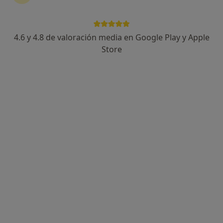
4.6 y 4.8 de valoración media en Google Play y Apple
Isabel Rossi Garcia
Store
·
Ver más
Psicóloga, Psicóloga infantil
13 opiniones
Dirección
Online
Avenida de la Oliva 9, Majadahonda
•
Mapa
Isabel Rossi
Primera visita Psicología
70 €
Este especialista no ofrece reserva de cita online en esta dirección.
Pedir una cita