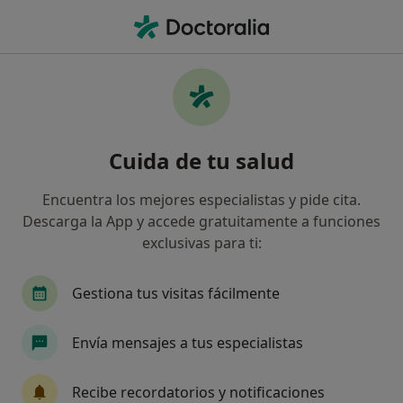
Men
Carga Mental • Pozuelo de Alarcón, Madrid
Filtros
• 1
Seguro
Mapa
Especialistas en Carga mental en Pozuelo
Cuida de tu salud
de Alarcón
Así organizamos los resultados
Encuentra los mejores especialistas y pide cita.
Descarga la App y accede gratuitamente a funciones
exclusivas para ti:
¿Qué especialidad estás buscando?
Psicólogo
Psicólogo infantil
Sexólogo
Gestiona tus visitas fácilmente
Envía mensajes a tus especialistas
Recibe recordatorios y notificaciones