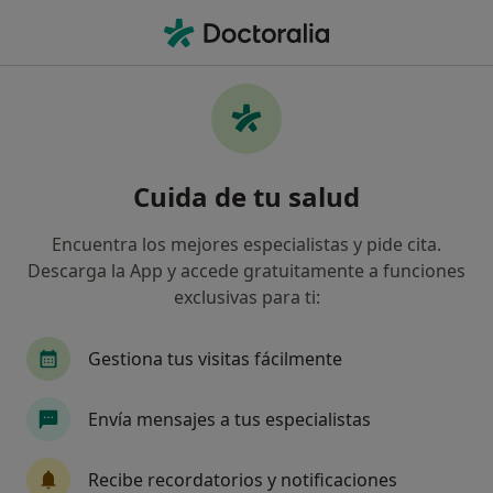
Men
Carga Mental • Madrid, Madrid
Filtros
• 1
Seguro
Mapa
Especialistas en Carga mental en Madrid
Cuida de tu salud
Así organizamos los resultados
Encuentra los mejores especialistas y pide cita.
Descarga la App y accede gratuitamente a funciones
¿Qué especialidad estás buscando?
exclusivas para ti:
Psicólogo
Psicólogo infantil
Sexólogo
Gestiona tus visitas fácilmente
Envía mensajes a tus especialistas
Recibe recordatorios y notificaciones