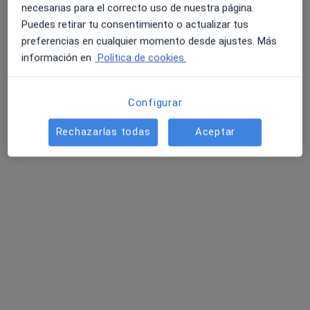
·
Ver más
Psicóloga
necesarias para el correcto uso de nuestra página.
22 opiniones
Puedes retirar tu consentimiento o actualizar tus
preferencias en cualquier momento desde ajustes. Más
Dirección
Online
información en
Política de cookies.
Calle de Segovia 63, Madrid
•
Mapa
Configurar
Asertia Psicologia y Coaching
Consulta online
60 €
Rechazarlas todas
Aceptar
Este especialista no ofrece reserva de cita online en esta dirección.
Pedir una cita