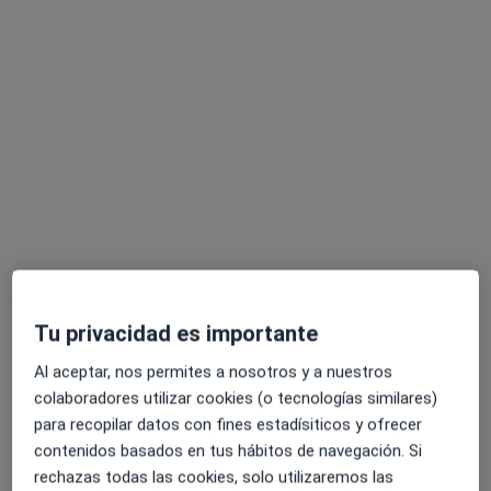
Dirección
Online
Paseo Juan Antonio Vallejo Nagera Botas 36, Madrid
•
Mapa
SH psicologos
Consulta online
desde 70 €
Este especialista no ofrece reserva de cita online en esta dirección.
Pedir una cita
Tu privacidad es importante
Al aceptar, nos permites a nosotros y a nuestros
colaboradores utilizar cookies (o tecnologías similares)
para recopilar datos con fines estadísiticos y ofrecer
contenidos basados en tus hábitos de navegación. Si
Graci Jiménez Antequera
rechazas todas las cookies, solo utilizaremos las