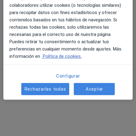
colaboradores utilizar cookies (o tecnologías similares)
para recopilar datos con fines estadísiticos y ofrecer
contenidos basados en tus hábitos de navegación. Si
4.6 y 4.8 de valoración media en Google Play y Apple
rechazas todas las cookies, solo utilizaremos las
Dr. Alvaro Moreno Reig
Store
necesarias para el correcto uso de nuestra página.
·
Ver más
Cardiólogo
Puedes retirar tu consentimiento o actualizar tus
183 opiniones
preferencias en cualquier momento desde ajustes. Más
Experto en cardiología clínica
información en
Política de cookies.
Experto en cardiología deportiva
Experto en prevención de riesgo cardiovascular
Configurar
Dirección 1
Dirección 2
Dirección 3
Direcció
Rechazarlas todas
Aceptar
Calle Alisos 19, Ciudad Real
•
Mapa
Hospital Quirón Ciudad Real
Primera visita Cardiología
Servicio gratuito
Este especialista no ofrece reserva de cita online en esta dirección.