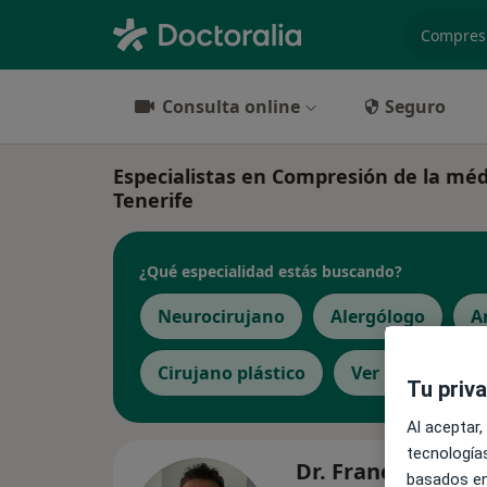
especiali
Consulta online
Seguro
Especialistas en Compresión de la méd
Tenerife
¿Qué especialidad estás buscando?
Neurocirujano
Alergólogo
A
Cirujano plástico
Ver más
Tu priv
Al aceptar,
tecnologías
Dr. Francisco Javi
basados en