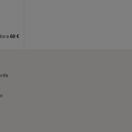
adora
60 €
rife
fe