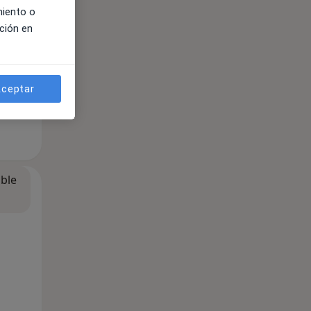
miento o
ción en
ceptar
ible