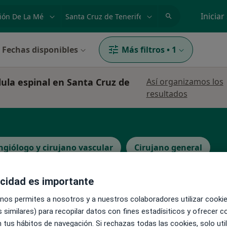
dad, enfermedad o nombre
p. ej. Madrid
Iniciar
Fechas disponibles
Más filtros
•
1
ula espinal en Santa Cruz de
Así organizamos los
resultados
ngiólogo y cirujano vascular
Cirujano general
acidad es importante
 nos permites a nosotros y a nuestros colaboradores utilizar cooki
 similares) para recopilar datos con fines estadísiticos y ofrecer 
La reserva de cita online no está dispon
er
 tus hábitos de navegación. Si rechazas todas las cookies, solo uti