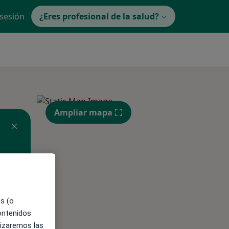
 sesión
¿Eres profesional de la salud?
Ampliar mapa
es (o
contenidos
ible
lizaremos las