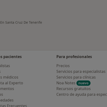
medades en Santa Cruz de Tenerife
 En Santa Cruz De Tenerife
os pacientes
Para profesionales
listas
Precios
s
Servicios para especialistas
s médicos
Servicios para clínicas
ta al Experto
Noa Notes
nuevo
amentos
Recursos gratuitos
os
Centro de ayuda para especi
medades
tas Frecuentes