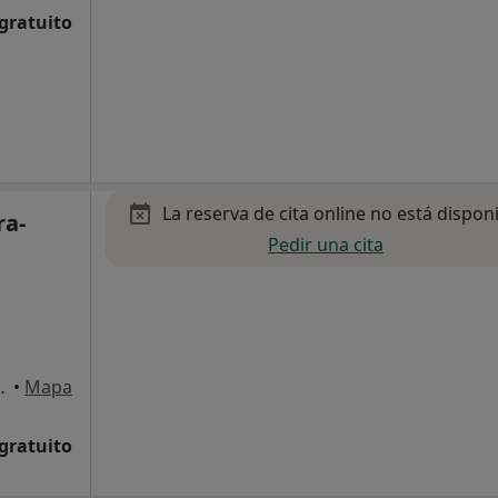
 gratuito
La reserva de cita online no está dispon
ra-
Pedir una cita
anta Cruz de Tenerife
•
Mapa
 gratuito