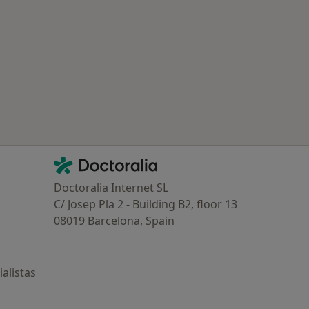
Contacto
Doctoralia - Página de inicio
Doctoralia Internet SL
C/ Josep Pla 2 - Building B2, floor 13
08019 Barcelona, Spain
alistas