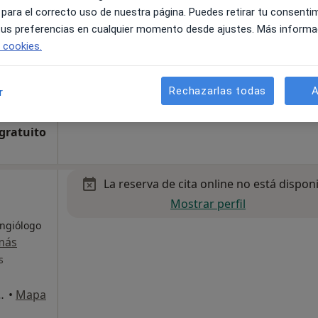
Ver teléfono
 para el correcto uso de nuestra página. Puedes retirar tu consenti
 tus preferencias en cualquier momento desde ajustes. Más informa
e cookies.
Rechazarlas todas
A
r
Santa Cruz de Tenerife
•
Mapa
 gratuito
La reserva de cita online no está dispon
Mostrar perfil
Angiólogo
más
s
Santa Cruz de Tenerife
•
Mapa