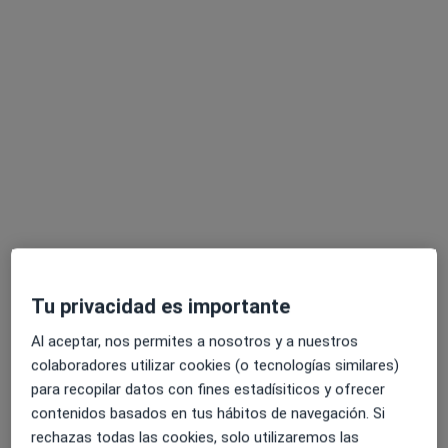
Clínica Fisioterapia Verónica Ortiz
·
Ver más
Fisioterapeuta, Dietista nutricionista, Osteópata
227 opiniones
C. Scipión 6, Santiponce
•
Mapa
Clínica Fisioterapia Verónica Ortiz
Tu privacidad es importante
Primera visita Podología
desde 25 €
Al aceptar, nos permites a nosotros y a nuestros
Mostrar más servicios
colaboradores utilizar cookies (o tecnologías similares)
Ningún profesional de este centro tiene citas disponibles
para recopilar datos con fines estadísiticos y ofrecer
contenidos basados en tus hábitos de navegación. Si
Mostrar perfil
rechazas todas las cookies, solo utilizaremos las