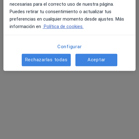
necesarias para el correcto uso de nuestra página.
Puedes retirar tu consentimiento o actualizar tus
preferencias en cualquier momento desde ajustes. Más
información en
Política de cookies.
Configurar
Rechazarlas todas
Aceptar
Dr. Mariano Aguilar Palacio
·
Ver más
Traumatólogo
27 opiniones
Calle Virgen de Lujan 31, Sevilla
•
Mapa
Policlínica los Remedios
Primera visita Traumatología y Cirugía Ortopédica
Precio sin especificar
Este especialista no ofrece reserva de cita online en esta dirección.
Pedir una cita