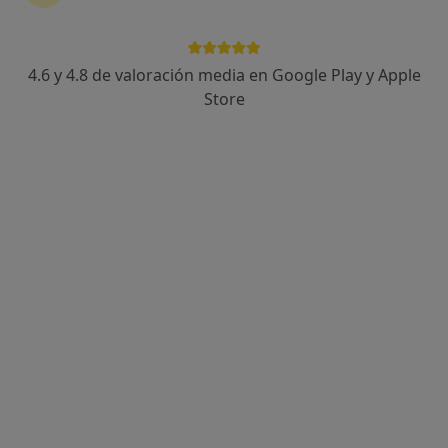
4.6 y 4.8 de valoración media en Google Play y Apple
AITHOS x KUÄD
Store
Fisioterapeuta
Calle Asunción, 72, Sevilla
•
Mapa
AITHOS x KUÄD
Acupuntura
45 €
Mostrar más servicios
Antonio Giarrizzo
Belén Mesa García
Ningún profesional de este centro tiene citas disponibles
Mostrar perfil