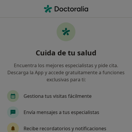
Men
Condromalacia Rotuliana • Valencina de la Concepción, Sevilla
Filtros
• 1
Seguro
Mapa
Especialistas en Condromalacia rotuliana en
Cuida de tu salud
Valencina de la Concepción
Así organizamos los resultados
Encuentra los mejores especialistas y pide cita.
Descarga la App y accede gratuitamente a funciones
exclusivas para ti:
¿Qué especialidad estás buscando?
Fisioterapeuta
Psicólogo
Gestiona tus visitas fácilmente
Envía mensajes a tus especialistas
Recibe recordatorios y notificaciones