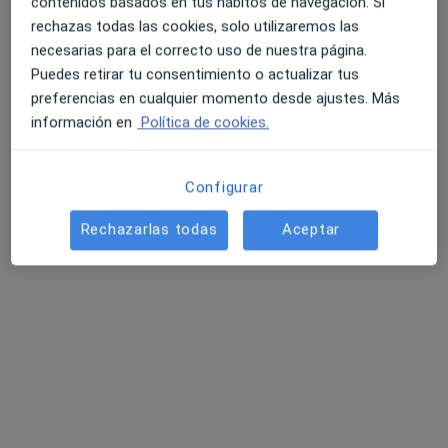
contenidos basados en tus hábitos de navegación. Si
rechazas todas las cookies, solo utilizaremos las
necesarias para el correcto uso de nuestra página.
Puedes retirar tu consentimiento o actualizar tus
preferencias en cualquier momento desde ajustes. Más
Hospital Viamed Bahía de Cádiz
información en
Política de cookies.
·
Ver más
Alergólogo, Analista clínico, Patólogo
398 opiniones
Configurar
Calle Arroyuelo 7, Chiclana de la Frontera
•
Mapa
Hospital Viamed Bahía de Cádiz
Rechazarlas todas
Aceptar
Primera visita Nutrición y Dietética
60 €
Mostrar más servicios
Dr. Gabriel De
Dr. Antonio Jesús
Dr. Juan Francisco
Retegui García de
Clavo Sánchez
Dominguez
Quesada
Bermudez
Ver todos los especialistas (8)