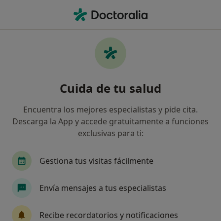
Men
Deformidades Adquiridas Del Pie • San Fernando, Cádiz
Filtros
• 1
Seguro
Mapa
Especialistas en Deformidades adquiridas
Cuida de tu salud
del pie en San Fernando
Así organizamos los resultados
Encuentra los mejores especialistas y pide cita.
Descarga la App y accede gratuitamente a funciones
exclusivas para ti:
¿Qué especialidad estás buscando?
Traumatólogo
Cirujano general
Enfermer
Gestiona tus visitas fácilmente
Envía mensajes a tus especialistas
Recibe recordatorios y notificaciones