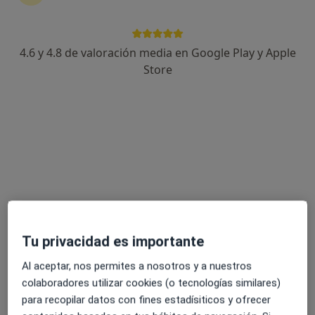
4.6 y 4.8 de valoración media en Google Play y Apple
Dr. Juan Francisco Dominguez Bermudez
Store
·
Ver más
Traumatólogo
7 opiniones
Calle Arroyuelo 7, Chiclana de la Frontera
•
Mapa
Hospital Viamed Bahía de Cádiz
Primera visita Traumatología y Cirugía Ortopédica
Precio sin especificar
Este especialista no ofrece reserva de cita online en esta dirección.
Pedir una cita
Tu privacidad es importante
Al aceptar, nos permites a nosotros y a nuestros
colaboradores utilizar cookies (o tecnologías similares)
para recopilar datos con fines estadísiticos y ofrecer