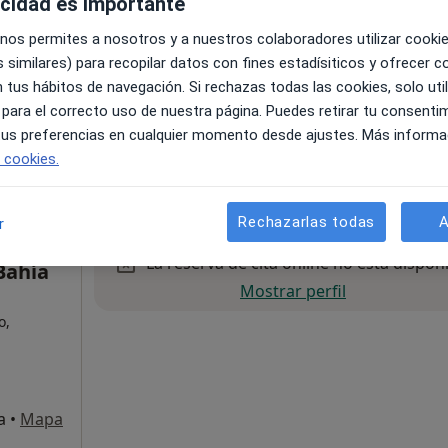
acidad es importante
 nos permites a nosotros y a nuestros colaboradores utilizar cooki
 similares) para recopilar datos con fines estadísiticos y ofrecer 
 tus hábitos de navegación. Si rechazas todas las cookies, solo uti
a
•
Mapa
 para el correcto uso de nuestra página. Puedes retirar tu consenti
 tus preferencias en cualquier momento desde ajustes. Más informa
e cookies.
pecificar
Rechazarlas todas
A
r
La reserva de cita online no está dispon
Bahía
Mostrar perfil
o,
a
•
Mapa