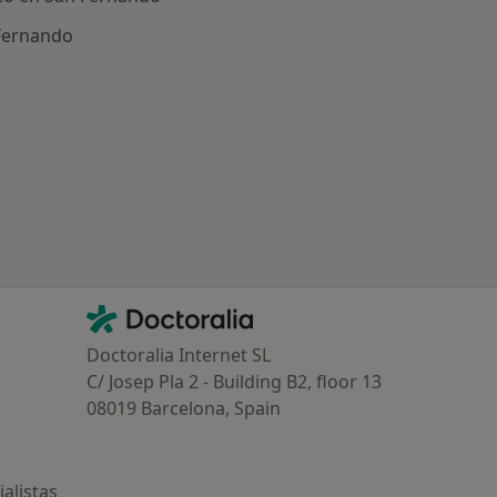
 Fernando
Contacto
Doctoralia - Página de inicio
Doctoralia Internet SL
C/ Josep Pla 2 - Building B2, floor 13
08019 Barcelona, Spain
alistas