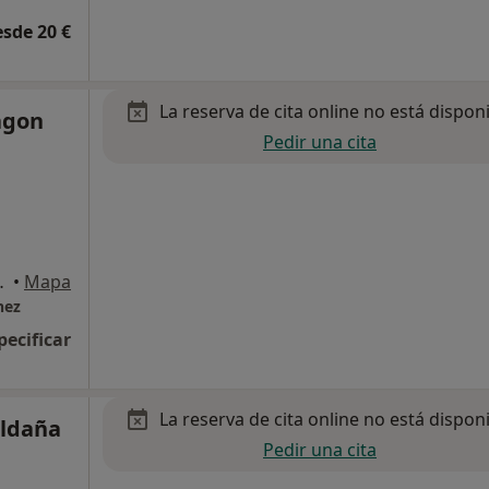
esde 20 €
La reserva de cita online no está dispon
agon
Pedir una cita
3, San Fernando
•
Mapa
hez
pecificar
La reserva de cita online no está dispon
aldaña
Pedir una cita