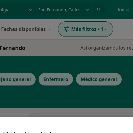
dad, enfermedad o nombre
p. ej. Madrid
Iniciar
Fechas disponibles
Más filtros
•
1
n Fernando
Así organizamos los re
ujano general
Enfermero
Médico general
La reserva de cita online no está dispon
Pedir una cita
udez