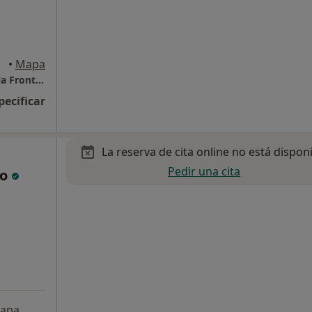
•
Mapa
Padre Jesus Nazareno 25 11130 Chiclana de la Frontera
pecificar
La reserva de cita online no está dispon
Pedir una cita
ro
apa