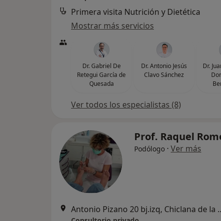
Primera visita Nutrición y Dietética
Mostrar más servicios
Dr. Gabriel De
Dr. Antonio Jesús
Dr. Ju
Retegui García de
Clavo Sánchez
Do
Quesada
Be
Ver todos los especialistas (8)
Prof. Raquel Ro
·
Ver más
Podólogo
Antonio Pizano 20 bj.izq, 
Consultorio privado