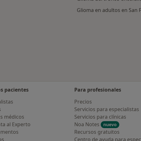
Glioma en adultos en San
rcanas a San Fernando
os pacientes
Para profesionales
listas
Precios
s
Servicios para especialistas
s médicos
Servicios para clínicas
ta al Experto
Noa Notes
nuevo
amentos
Recursos gratuitos
os
Centro de ayuda para especi