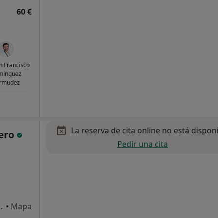
60 €
an Francisco
minguez
rmudez
La reserva de cita online no está dispon
mero
Pedir una cita
Chiclana de la Frontera
•
Mapa