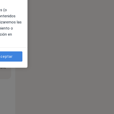
es (o
contenidos
lizaremos las
miento o
ción en
ceptar
ible