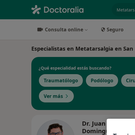
especiali
Consulta online
Seguro
Especialistas en Metatarsalgia en Sa
¿Qué especialidad estás buscando?
Traumatólogo
Podólogo
Cir
Ver más
Dr. Juan Francisco
Dominguez Berm