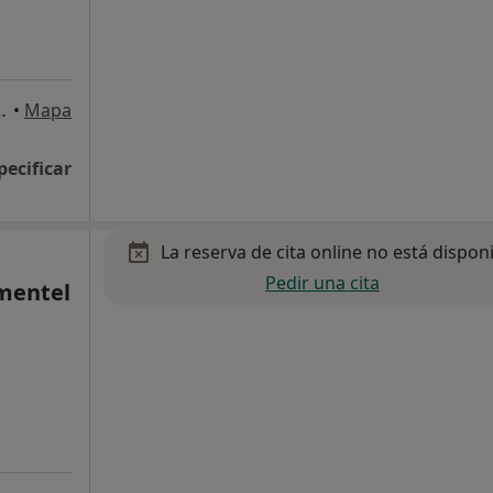
2-C., Talavera de la Reina
•
Mapa
pecificar
La reserva de cita online no está dispon
Pedir una cita
mentel