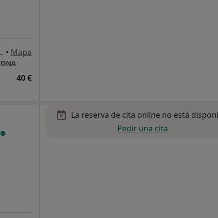
ipe 51, Talavera de la Reina
•
Mapa
CIONA
40 €
La reserva de cita online no está dispon
Pedir una cita