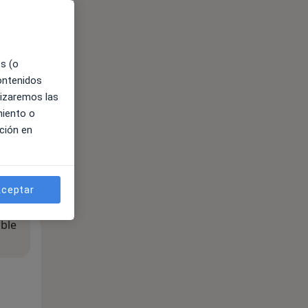
es (o
contenidos
lizaremos las
miento o
ción en
ceptar
ible