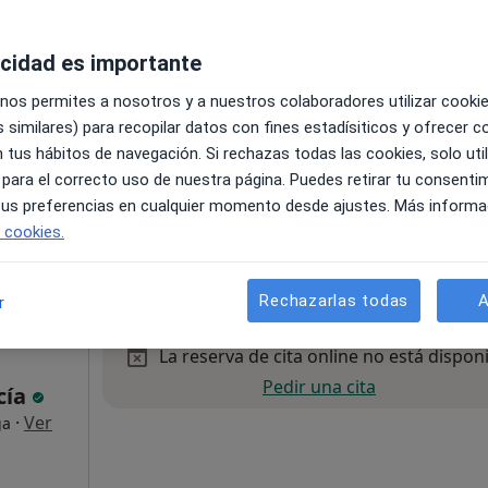
os
acidad es importante
al
 nos permites a nosotros y a nuestros colaboradores utilizar cooki
 similares) para recopilar datos con fines estadísiticos y ofrecer 
 tus hábitos de navegación. Si rechazas todas las cookies, solo uti
 para el correcto uso de nuestra página. Puedes retirar tu consenti
 tus preferencias en cualquier momento desde ajustes. Más informa
e cookies.
ª planta, local 6, Talavera de la Reina
•
Mapa
50 €
Rechazarlas todas
A
r
La reserva de cita online no está dispon
Pedir una cita
cía
·
Ver
ga