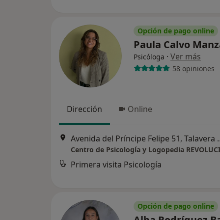
Opción de pago online
Paula Calvo Man
·
Ver más
Psicóloga
58 opiniones
Dirección
Online
Avenida del Príncipe Fel
Centro de Psicología y Logopedia REVOLU
Primera visita Psicología
Opción de pago online
Alba Rodríguez B