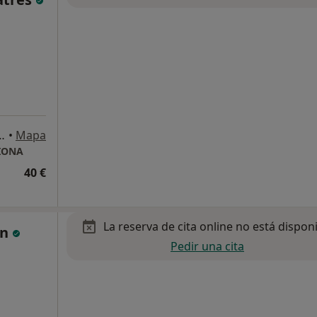
ipe 51, Talavera de la Reina
•
Mapa
CIONA
40 €
La reserva de cita online no está dispon
ín
Pedir una cita