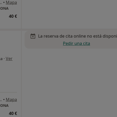
ipe 51, Talavera de la Reina
•
Mapa
CIONA
40 €
La reserva de cita online no está dispon
Pedir una cita
·
Ver
ga
ipe 51, Talavera de la Reina
•
Mapa
CIONA
40 €