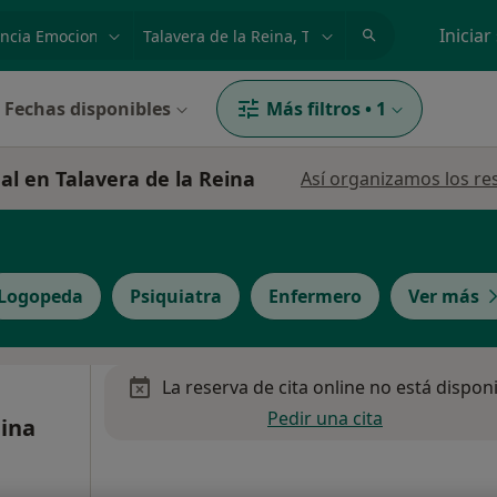
dad, enfermedad o nombre
p. ej. Madrid
Iniciar
Fechas disponibles
Más filtros
•
1
l en Talavera de la Reina
Así organizamos los re
Logopeda
Psiquiatra
Enfermero
Ver más
La reserva de cita online no está dispon
Pedir una cita
lina