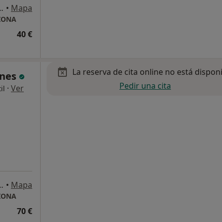
ipe 51, Talavera de la Reina
•
Mapa
CIONA
40 €
La reserva de cita online no está dispon
Anes
Pedir una cita
·
Ver
il
ipe 51, Talavera de la Reina
•
Mapa
CIONA
70 €