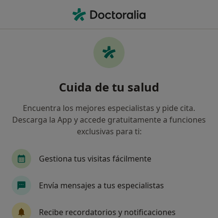
Men
Depresión En La Adolescencia • Las Rozas de Madrid, Spain
Filtros
• 1
Mapa
Especialistas en Depresión en la
Cuida de tu salud
adolescencia en Las Rozas de Madrid
Así organizamos los resultados
Encuentra los mejores especialistas y pide cita.
Descarga la App y accede gratuitamente a funciones
exclusivas para ti:
¿Qué especialidad estás buscando?
Psicólogo
Psicólogo infantil
Psiquiatra
Gestiona tus visitas fácilmente
Envía mensajes a tus especialistas
Recibe recordatorios y notificaciones