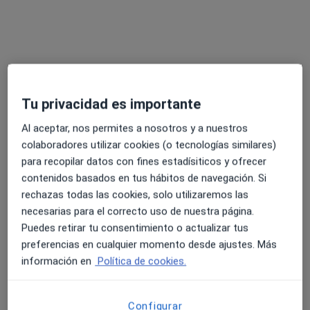
Pedir una cita
Tu privacidad es importante
Al aceptar, nos permites a nosotros y a nuestros
colaboradores utilizar cookies (o tecnologías similares)
para recopilar datos con fines estadísiticos y ofrecer
contenidos basados en tus hábitos de navegación. Si
María González-Aller Zavala
rechazas todas las cookies, solo utilizaremos las
·
Ver más
Psicóloga
necesarias para el correcto uso de nuestra página.
171 opiniones
Puedes retirar tu consentimiento o actualizar tus
preferencias en cualquier momento desde ajustes. Más
Dirección
Online
información en
Política de cookies.
C/ Comunidad Castilla la Mancha, Las Rozas de Madrid
•
Mapa
Configurar
Galler Psicología- Las Rozas de Madrid