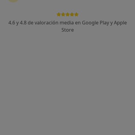
4.6 y 4.8 de valoración media en Google Play y Apple
Store
Opción de pago online
Marina Mascaraque Navarro
·
Ver más
Psicóloga
19 opiniones
Dirección
Online
Calle Comunidad de Castilla la Mancha, 3, Las Rozas de Madrid
•
Mapa
Primera visita Psicología
60 €
Este especialista no ofrece reserva de cita online en esta dirección.
Pedir una cita