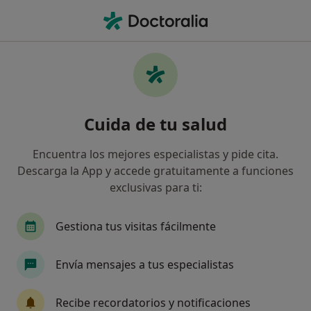
Men
Dermatitis Seborreica • Castellón de la Plana, Castellón
Filtros
• 1
Seguro
Mapa
Especialistas en Dermatitis seborreica en
Cuida de tu salud
Castellón de la Plana
Así organizamos los resultados
Encuentra los mejores especialistas y pide cita.
Descarga la App y accede gratuitamente a funciones
exclusivas para ti:
¿Qué especialidad estás buscando?
Médico estético
Dermatólogo
Alergólogo
Gestiona tus visitas fácilmente
Envía mensajes a tus especialistas
Recibe recordatorios y notificaciones