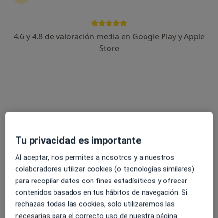
4.6 y 4.8 de valoración media en Google Play y Apple
Dra. Mariana Claudia Matei
Store
·
Ver más
Dermatóloga
1 opinión
Carrer Corts Valencianes, 30, Vila-real
•
Mapa
Clínica Dermatei
Primera visita Dermatología
80 €
Este especialista no ofrece reserva de cita online en esta dirección.
Tu privacidad es importante
Pedir una cita
Al aceptar, nos permites a nosotros y a nuestros
colaboradores utilizar cookies (o tecnologías similares)
para recopilar datos con fines estadísiticos y ofrecer
contenidos basados en tus hábitos de navegación. Si
rechazas todas las cookies, solo utilizaremos las
necesarias para el correcto uso de nuestra página.