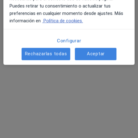
Puedes retirar tu consentimiento o actualizar tus
preferencias en cualquier momento desde ajustes. Más
información en
Política de cookies.
MiiM Clinic
Médico estético
Configurar
490 opiniones
Rechazarlas todas
Aceptar
Calle Asensi 28, Castellón de la Plana
•
Mapa
MiiM Clinic
Primera visita informativa gratuita
Servicio gratuito
Mostrar más servicios
Ningún profesional de este centro tiene citas disponibles
Mostrar perfil