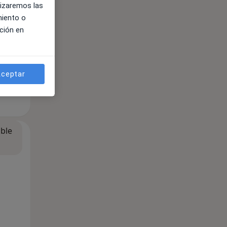
lizaremos las
miento o
ción en
ceptar
ible