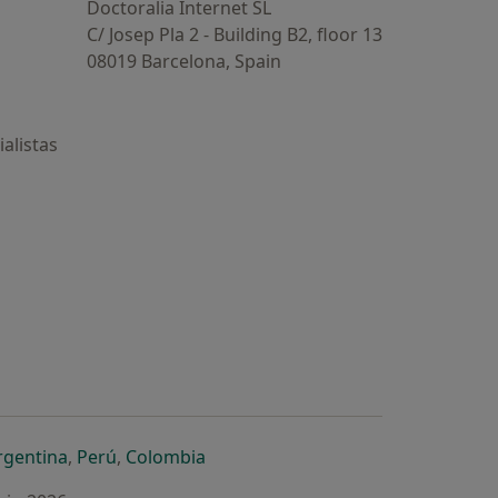
Doctoralia Internet SL
C/ Josep Pla 2 - Building B2, floor 13
08019 Barcelona, Spain
alistas
estaña
 nueva pestaña
n una nueva pestaña
 abre en una nueva pestaña
se abre en una nueva pestaña
se abre en una nueva pestaña
se abre en una nueva pestaña
rgentina
,
Perú
,
Colombia