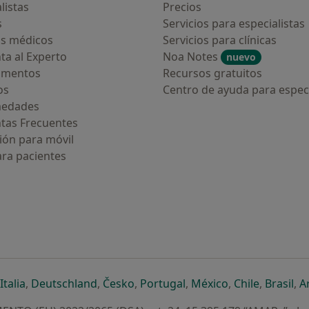
listas
Precios
s
Servicios para especialistas
s médicos
Servicios para clínicas
ta al Experto
Noa Notes
nuevo
amentos
Recursos gratuitos
os
Centro de ayuda para especi
medades
tas Frecuentes
ión para móvil
ara pacientes
ueva pestaña
en una nueva pestaña
e abre en una nueva pestaña
se abre en una nueva pestaña
se abre en una nueva pestaña
se abre en una nueva pestaña
se abre en una nueva p
se abre en una
se abre e
se
Italia
,
Deutschland
,
Česko
,
Portugal
,
México
,
Chile
,
Brasil
,
A