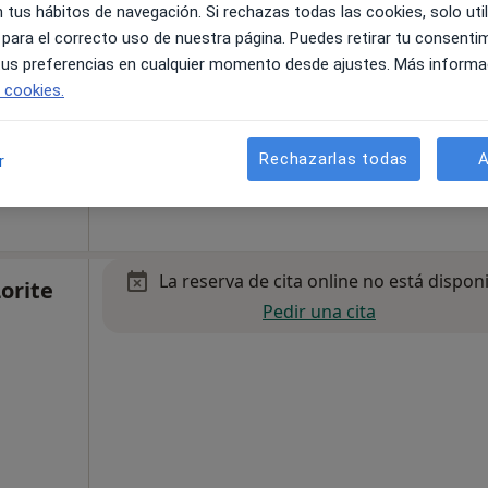
 tus hábitos de navegación. Si rechazas todas las cookies, solo uti
 para el correcto uso de nuestra página. Puedes retirar tu consenti
 tus preferencias en cualquier momento desde ajustes. Más informa
e cookies.
s Cantos
•
Mapa
Rechazarlas todas
A
r
65 €
La reserva de cita online no está dispon
orite
Pedir una cita