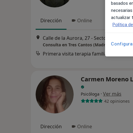
basados en
necesarias
actualizar
Dirección
Online
Política d
Calle de la Aurora, 27 - Sector Centro, Tre
Configura
Consulta en Tres Cantos (Madrid)
Primera visita terapia familiar
Carmen Moreno L
·
Ver más
Psicóloga
42 opiniones
Dirección
Online