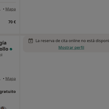
Tres Cantos
•
Mapa
70 €
La reserva de cita online no está dispon
gía
Mostrar perfil
ollo
il
Tres Cantos
•
Mapa
 gratuito