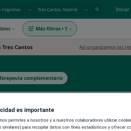
dad, enfermedad o nombre
p. ej. Madrid
Iniciar
ibles
Más filtros
•
1
n Tres Cantos
Así organizamos los re
Terapeuta complementario
La reserva de cita online no está dispon
acidad es importante
Pedir una cita
 nos permites a nosotros y a nuestros colaboradores utilizar cooki
 similares) para recopilar datos con fines estadísiticos y ofrecer 