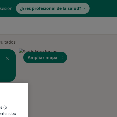
 sesión
¿Eres profesional de la salud?
sultados
Ampliar mapa
ible
es (o
contenidos