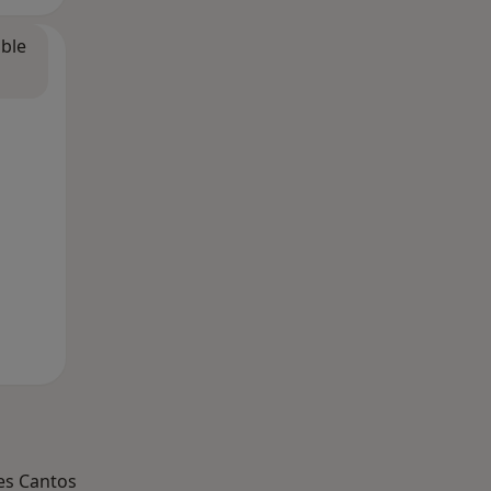
ible
es Cantos