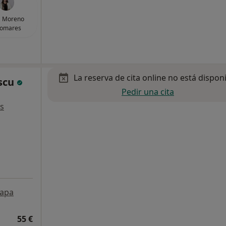
a Moreno
lomares
La reserva de cita online no está dispon
scu
Pedir una cita
s
apa
55 €