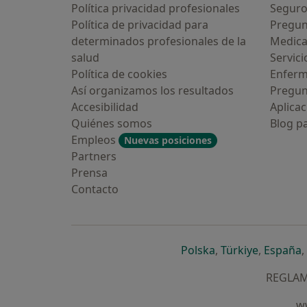
Política privacidad profesionales
Seguro
Política de privacidad para
Pregun
determinados profesionales de la
Medic
salud
Servici
Política de cookies
Enfer
Así organizamos los resultados
Pregun
Accesibilidad
Aplicac
Quiénes somos
Blog p
Empleos
Nuevas posiciones
Partners
Prensa
Contacto
se abre en una n
se abre 
s
Polska
,
Türkiye
,
España
,
REGLAME
ww