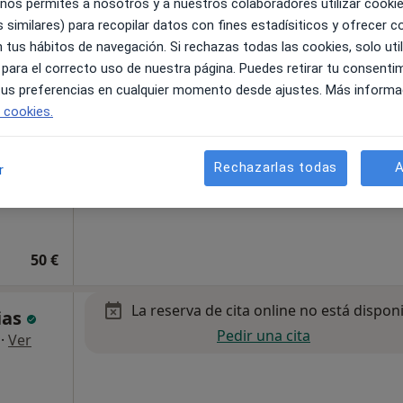
 nos permites a nosotros y a nuestros colaboradores utilizar cooki
 similares) para recopilar datos con fines estadísiticos y ofrecer 
 tus hábitos de navegación. Si rechazas todas las cookies, solo uti
amiliares
 para el correcto uso de nuestra página. Puedes retirar tu consenti
S
 tus preferencias en cualquier momento desde ajustes. Más informa
uro por
e cookies.
Rechazarlas todas
A
r
50 €
La reserva de cita online no está dispon
ias
Pedir una cita
·
Ver