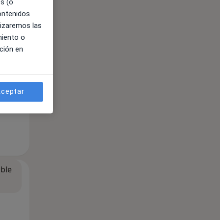
es (o
contenidos
lizaremos las
miento o
ción en
ceptar
ible