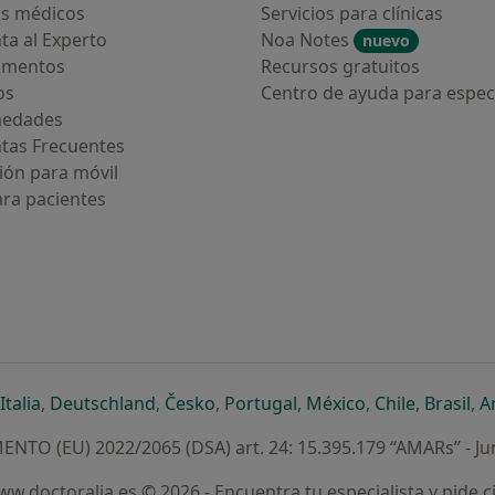
s médicos
Servicios para clínicas
ta al Experto
Noa Notes
nuevo
amentos
Recursos gratuitos
os
Centro de ayuda para especi
medades
tas Frecuentes
ión para móvil
ara pacientes
ueva pestaña
en una nueva pestaña
e abre en una nueva pestaña
se abre en una nueva pestaña
se abre en una nueva pestaña
se abre en una nueva pestaña
se abre en una nueva p
se abre en una
se abre e
se
Italia
,
Deutschland
,
Česko
,
Portugal
,
México
,
Chile
,
Brasil
,
A
NTO (EU) 2022/2065 (DSA) art. 24: 15.395.179 “AMARs” - Ju
w.doctoralia.es © 2026 - Encuentra tu especialista y pide c