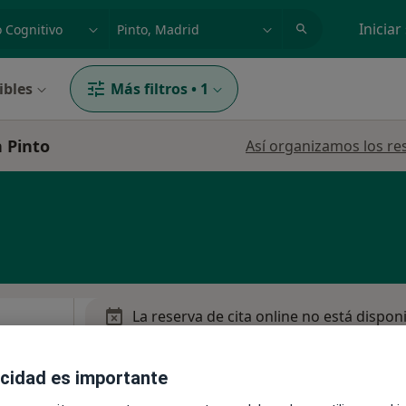
dad, enfermedad o nombre
p. ej. Madrid
Iniciar
ibles
Más filtros
•
1
n Pinto
Así organizamos los re
La reserva de cita online no está dispon
Pedir una cita
zalez
acidad es importante