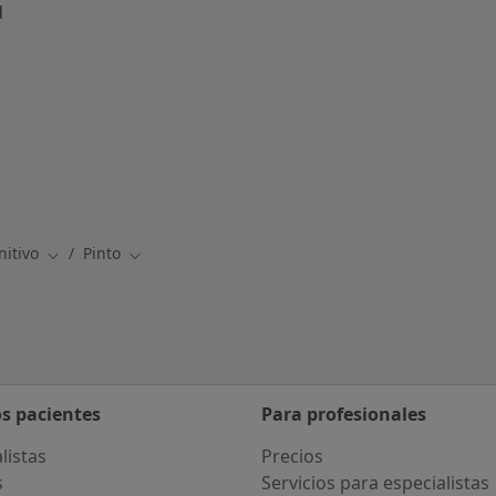
d
rcanas a Pinto
nitivo
Pinto
Cambiar de ciudad
Cambiar de ciudad
os pacientes
Para profesionales
listas
Precios
s
Servicios para especialistas