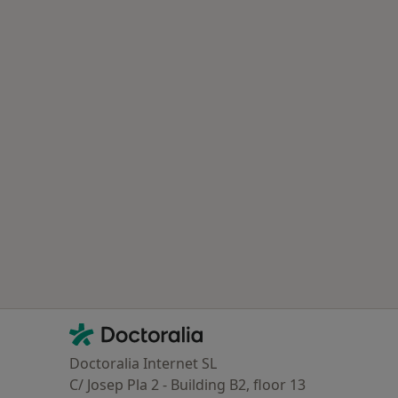
Contacto
Doctoralia - Página de inicio
Doctoralia Internet SL
C/ Josep Pla 2 - Building B2, floor 13