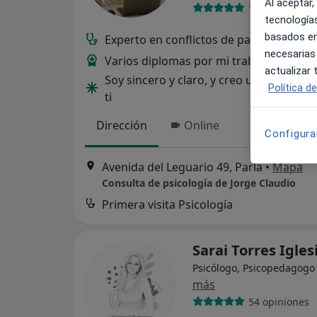
Al aceptar,
13 opiniones
tecnologías
basados en
Experto en conflictos de pareja e intraf
necesarias
Varios diplomas por mi trabajo en ONG
actualizar
Soy sincero y claro, y creo un lugar seg
Política d
ti
Dirección
Online
Configura
Avenida del Leguario 49, Parla
•
Mapa
Consulta de psicología de Jorge Claudio
Primera visita Psicología
Sarai Torres Igles
Psicólogo, Psicopedagogo
más
54 opiniones