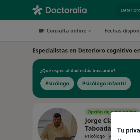
especiali
Consulta online
Fechas dispon
Especialistas en Deterioro cognitivo e
¿Qué especialidad estás buscando?
Psicólogo
Psicólogo infantil
Opción de pago online
Jorge Claudio Gon
Taboada
Tu priv
·
Ver más
Psicólogo