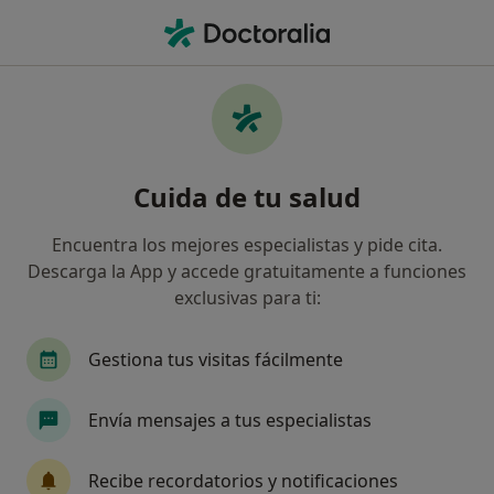
Men
Diarreas • Barcelona, Barcelona
Filtros
• 1
Seguro
Mapa
Especialistas en Diarreas en Barcelona
Cuida de tu salud
Así organizamos los resultados
Encuentra los mejores especialistas y pide cita.
Descarga la App y accede gratuitamente a funciones
¿Qué especialidad estás buscando?
exclusivas para ti:
Terapeuta complementario
Biólogo
Médic
Gestiona tus visitas fácilmente
Envía mensajes a tus especialistas
Recibe recordatorios y notificaciones