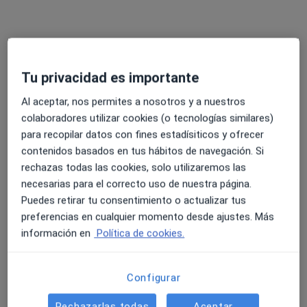
Tu privacidad es importante
Al aceptar, nos permites a nosotros y a nuestros
Ingrid J. Benítez Barrero
colaboradores utilizar cookies (o tecnologías similares)
·
Ver más
Psicóloga, Terapeuta complementaria
para recopilar datos con fines estadísiticos y ofrecer
33 opiniones
contenidos basados en tus hábitos de navegación. Si
rechazas todas las cookies, solo utilizaremos las
Dirección
Online
necesarias para el correcto uso de nuestra página.
Puedes retirar tu consentimiento o actualizar tus
preferencias en cualquier momento desde ajustes. Más
Carrer de la Marina 63, Barcelona
•
Mapa
información en
Política de cookies.
Institut IGEM
Primera visita Medicinas y Terapias Complementarias
70 €
Configurar
Este especialista no ofrece reserva de cita online en esta dirección.
Rechazarlas todas
Aceptar