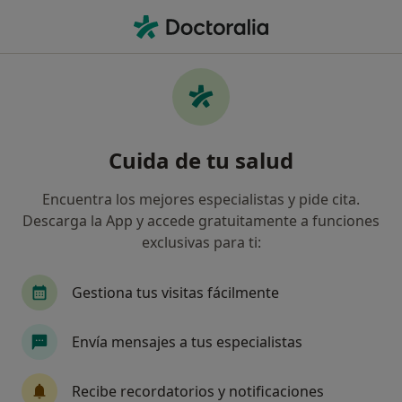
Men
Diente Impactado • San Fernando, Cádiz
Filtros
• 1
Seguro
Mapa
Especialistas en Diente impactado en San
Cuida de tu salud
Fernando
Así organizamos los resultados
Encuentra los mejores especialistas y pide cita.
Descarga la App y accede gratuitamente a funciones
exclusivas para ti:
¿Qué especialidad estás buscando?
Dentista
Fisioterapeuta
Osteópata
P
Gestiona tus visitas fácilmente
Envía mensajes a tus especialistas
Recibe recordatorios y notificaciones