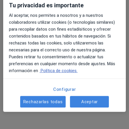
Tu privacidad es importante
Al aceptar, nos permites a nosotros y a nuestros
colaboradores utilizar cookies (o tecnologías similares)
Dr. Pedro Rodríguez Bulpe
para recopilar datos con fines estadísiticos y ofrecer
·
Ver más
Dentista
contenidos basados en tus hábitos de navegación. Si
37 opiniones
rechazas todas las cookies, solo utilizaremos las
necesarias para el correcto uso de nuestra página.
Calle Mazarredo 20, 1º drcha, San Fernando
•
Mapa
Puedes retirar tu consentimiento o actualizar tus
Clínica Dental Pedro Rodríguez
preferencias en cualquier momento desde ajustes. Más
Primera visita Odontología
Servicio gratuito
información en
Política de cookies.
Este especialista no ofrece reserva de cita online en esta dirección.
Pedir una cita
Configurar
Rechazarlas todas
Aceptar