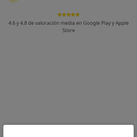
4.6 y 4.8 de valoración media en Google Play y Apple
Laura Montero Acosta
Store
·
Ver más
Dentista
69 opiniones
Calle Callejoncillo (Plaza Mayor), 2, bajo, Chiclana de la Frontera
•
Mapa
PSICODENT Psicología y Odontología
Primera visita Odontología
Servicio gratuito
Este especialista no ofrece reserva de cita online en esta dirección.
Pedir una cita