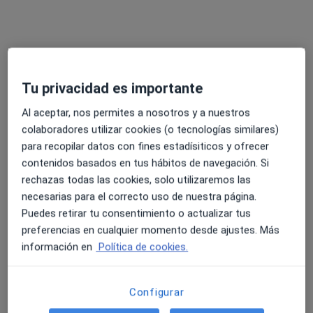
Ver todos los especialistas (17)
Ningún profesional de este centro tiene citas disponibles
Mostrar perfil
Tu privacidad es importante
Al aceptar, nos permites a nosotros y a nuestros
colaboradores utilizar cookies (o tecnologías similares)
para recopilar datos con fines estadísiticos y ofrecer
contenidos basados en tus hábitos de navegación. Si
rechazas todas las cookies, solo utilizaremos las
necesarias para el correcto uso de nuestra página.
Puedes retirar tu consentimiento o actualizar tus
Clínica Colman - Doctor Fleming
preferencias en cualquier momento desde ajustes. Más
información en
Política de cookies.
·
Ver más
Alergólogo, Analista clínico, Patólogo
458 opiniones
Calle Doctor Fleming, 2ºBajo, Cádiz
•
Mapa
Configurar
Clínica Colman - Doctor Fleming