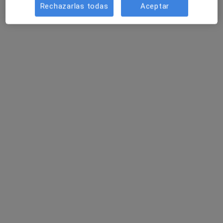
Rechazarlas todas
Aceptar
Primera visita Hematología y Hemoterapia
Servicio gratuito
Mostrar más servicios
Dra. Yerika Martin
Dr. Rafael Colman
Dr. Carlos Narváez
Quero
Mejia
Ver todos los especialistas (10)
Ningún profesional de este centro tiene citas disponibles
Mostrar perfil