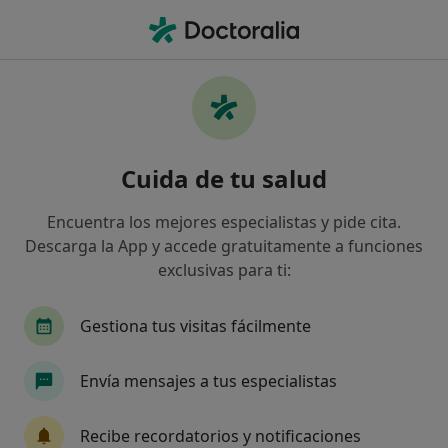
Men
Asma Pediátrico • San Fernando, Cádiz
Filtros
• 1
Seguro
Mapa
Especialistas en Asma pediátrico en San
Cuida de tu salud
Fernando
Así organizamos los resultados
Encuentra los mejores especialistas y pide cita.
Descarga la App y accede gratuitamente a funciones
exclusivas para ti:
¿Qué especialidad estás buscando?
Alergólogo
Pediatra
Enfermero
Card
Gestiona tus visitas fácilmente
Envía mensajes a tus especialistas
Recibe recordatorios y notificaciones