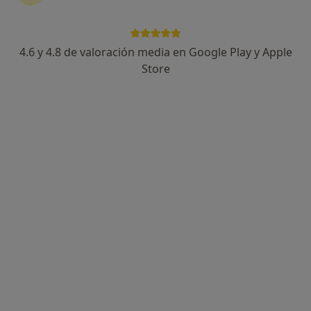
4.6 y 4.8 de valoración media en Google Play y Apple
Dra. Branislava Grujic
Store
·
Ver más
Pediatra
4 opiniones
Dirección 1
Dirección 2
Online
Doctor Gómez Plana 1. L16, Cádiz
•
Mapa
COLMAN
Visita Cardiología
desde 140 €
Este especialista no ofrece reserva de cita online en esta dirección.
Pedir una cita