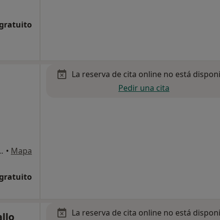
 gratuito
La reserva de cita online no está dispon
Pedir una cita
gas 165, Barberà del Vallès
•
Mapa
 gratuito
La reserva de cita online no está dispon
llo