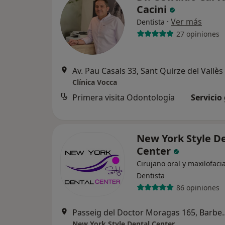
Cacini
·
Ver más
Dentista
27 opiniones
Av. Pau Casals 33, Sant Quirze del Vallès
Clínica Vocca
Primera visita Odontología
Servicio
New York Style D
Center
Cirujano oral y maxilofacia
Dentista
86 opiniones
Passeig del Doctor Mora
New York Style Dental Center