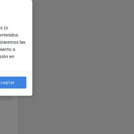
es (o
contenidos
lizaremos las
miento o
ción en
ceptar
ible