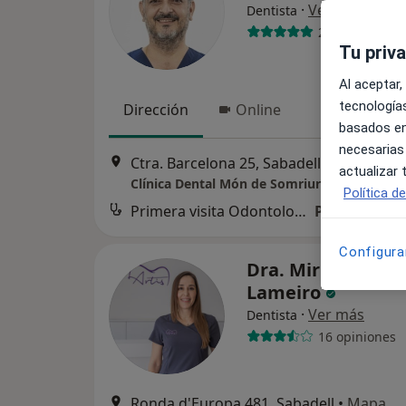
·
Ver más
Dentista
236 opiniones
Tu priv
Al aceptar,
tecnologías
Dirección
Online
basados en
necesarias
Ctra. Barcelona 25, Sabadell
•
Mapa
actualizar
Clínica Dental Món de Somriures
Política d
Primera visita Odontología
Precio sin es
Configura
Dra. Miriam Mor
Lameiro
·
Ver más
Dentista
16 opiniones
Ronda d'Europa 481, Sabadell
•
Mapa