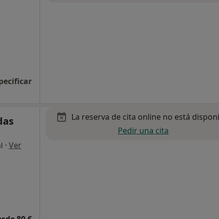
pecificar
La reserva de cita online no está dispon
das
Pedir una cita
·
Ver
l