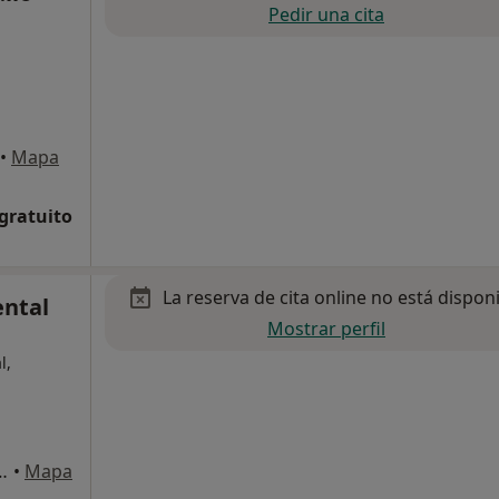
Pedir una cita
•
Mapa
 gratuito
La reserva de cita online no está dispon
ental
Mostrar perfil
l,
gas 165, Barberà del Vallès
•
Mapa