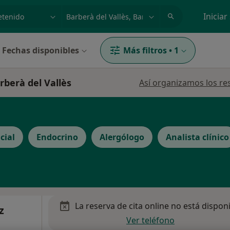
dad, enfermedad o nombre
p. ej. Madrid
Iniciar
Fechas disponibles
Más filtros
•
1
rberà del Vallès
Así organizamos los re
cial
Endocrino
Alergólogo
Analista clínico
La reserva de cita online no está dispon
z
Ver teléfono