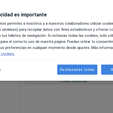
acidad es importante
 nos permites a nosotros y a nuestros colaboradores utilizar cooki
 similares) para recopilar datos con fines estadísiticos y ofrecer 
 tus hábitos de navegación. Si rechazas todas las cookies, solo uti
 para el correcto uso de nuestra página. Puedes retirar tu consenti
 tus preferencias en cualquier momento desde ajustes. Más informa
e cookies.
pecificar
Rechazarlas todas
A
r
La reserva de cita online no está dispon
eno
Pedir una cita