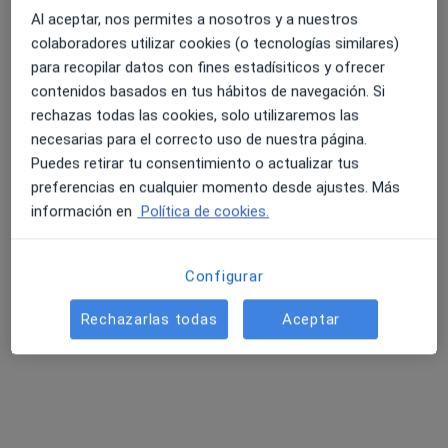
Al aceptar, nos permites a nosotros y a nuestros
colaboradores utilizar cookies (o tecnologías similares)
para recopilar datos con fines estadísiticos y ofrecer
4.6 y 4.8 de valoración media en Google Play y Apple
contenidos basados en tus hábitos de navegación. Si
Ángel Campos Leis
Store
rechazas todas las cookies, solo utilizaremos las
·
Ver más
Psicólogo
necesarias para el correcto uso de nuestra página.
179 opiniones
Puedes retirar tu consentimiento o actualizar tus
preferencias en cualquier momento desde ajustes. Más
Dirección
Online 1
Online 2
información en
Política de cookies.
Avenida Fernando Blanco, 34a, Cee
•
Mapa
Configurar
Divergente
Consulta online
65 €
Rechazarlas todas
Aceptar
Este especialista no ofrece reserva de cita online en esta dirección.
Pedir una cita