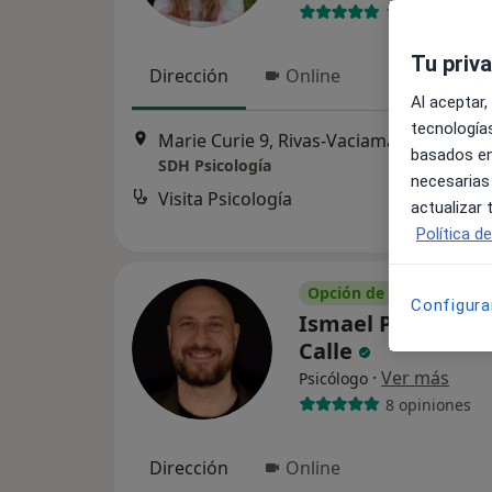
13 opiniones
Tu priv
Dirección
Online
Al aceptar,
tecnologías
Marie Curie 9, Rivas-Vaciamadrid
•
Map
basados en
SDH Psicología
necesarias
Visita Psicología
actualizar
Política d
Opción de pago online
Configura
Ismael Pulido de 
Calle
·
Ver más
Psicólogo
8 opiniones
Dirección
Online