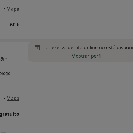
•
Mapa
60 €
La reserva de cita online no está dispon
Mostrar perfil
a -
cólogo,
iamadrid
•
Mapa
 gratuito