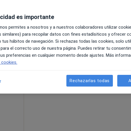
acidad es importante
 nos permites a nosotros y a nuestros colaboradores utilizar cooki
 similares) para recopilar datos con fines estadísiticos y ofrecer 
a
 tus hábitos de navegación. Si rechazas todas las cookies, solo uti
 para el correcto uso de nuestra página. Puedes retirar tu consenti
50 €
 tus preferencias en cualquier momento desde ajustes. Más informa
e cookies.
La reserva de cita online no está dispon
Rechazarlas todas
A
r
Pedir una cita
la