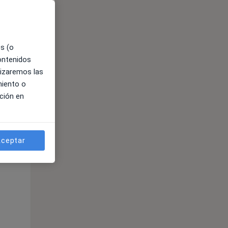
es (o
contenidos
lizaremos las
miento o
ción en
ible
ceptar