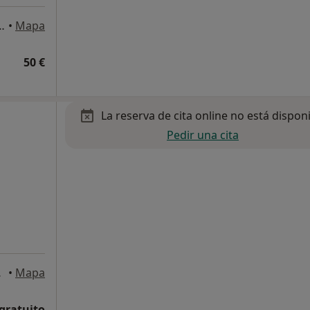
uropa, 9, Rivas Vaciamadrid
•
Mapa
50 €
La reserva de cita online no está dispon
Pedir una cita
iamadrid
•
Mapa
 gratuito