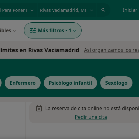
dad, enfermedad o nombre
p. ej. Madrid
Iniciar
ibles
Más filtros
•
1
 límites en Rivas Vaciamadrid
Así organizamos los re
Enfermero
Psicólogo infantil
Sexólogo
La reserva de cita online no está dispon
Pedir una cita