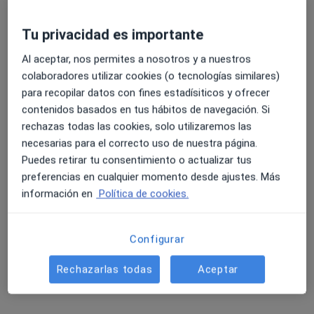
Pedir una cita
Tu privacidad es importante
Al aceptar, nos permites a nosotros y a nuestros
colaboradores utilizar cookies (o tecnologías similares)
para recopilar datos con fines estadísiticos y ofrecer
contenidos basados en tus hábitos de navegación. Si
rechazas todas las cookies, solo utilizaremos las
necesarias para el correcto uso de nuestra página.
Puedes retirar tu consentimiento o actualizar tus
preferencias en cualquier momento desde ajustes. Más
Johanna Beato Ardila
información en
Política de cookies.
·
Ver más
Psicóloga, Sexóloga
53 opiniones
Configurar
Dirección 1
Dirección 2
Online
Rechazarlas todas
Aceptar
Uriortu Kalea 9, Bilbao
•
Mapa
Consulta Bilbao