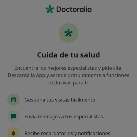
Men
Disforia De Género • Bilbao, Vizcaya
Filtros
• 1
Seguro
Mapa
Especialistas en Disforia de género en
Cuida de tu salud
Bilbao
Así organizamos los resultados
Encuentra los mejores especialistas y pide cita.
Descarga la App y accede gratuitamente a funciones
exclusivas para ti:
¿Qué especialidad estás buscando?
Psicólogo
Sexólogo
Psicólogo infantil
Gestiona tus visitas fácilmente
Envía mensajes a tus especialistas
Recibe recordatorios y notificaciones