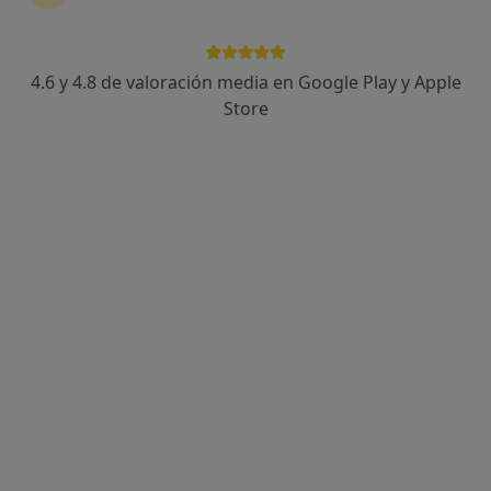
4.6 y 4.8 de valoración media en Google Play y Apple
Natalia Gómez- Rubiera
Store
·
Ver más
Psicóloga, Psicopedagoga, Psicóloga infantil
64 opiniones
Dirección
Online
Plaza de Euskadi 3, Bilbao
•
Mapa
Consultorio privado
Primera visita Psicología
90 €
Este especialista no ofrece reserva de cita online en esta dirección.
Pedir una cita