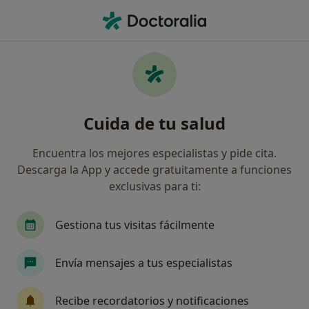
Men
Disfunción Craneomandibular • Torrejón de Ardoz, Madrid
Filtros
• 1
Mapa
Especialistas en Disfunción
Cuida de tu salud
craneomandibular en Torrejón de Ardoz
Así organizamos los resultados
Encuentra los mejores especialistas y pide cita.
Descarga la App y accede gratuitamente a funciones
exclusivas para ti:
¿Qué especialidad estás buscando?
Fisioterapeuta
Dietista Nutricionista
Den
Gestiona tus visitas fácilmente
Envía mensajes a tus especialistas
Recibe recordatorios y notificaciones