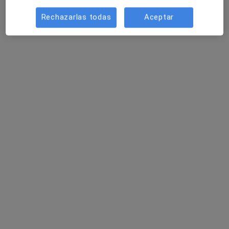
Rechazarlas todas
Aceptar
Clínica InFisio
Fisioterapeuta, Dietista nutricionista
1255 opiniones
Calle Virgen Paloma & Calle Iglesia, Torrejón de Ardoz
•
Mapa
Clínica InFisio
Visita Fisioterapia
37 €
Mostrar más servicios
Omar Baradi del
Pablo Gutiérrez del
Roberto Bustos
Alamo
Río
Huelves
Ver todos los especialistas (4)
Ningún profesional de este centro tiene citas disponibles