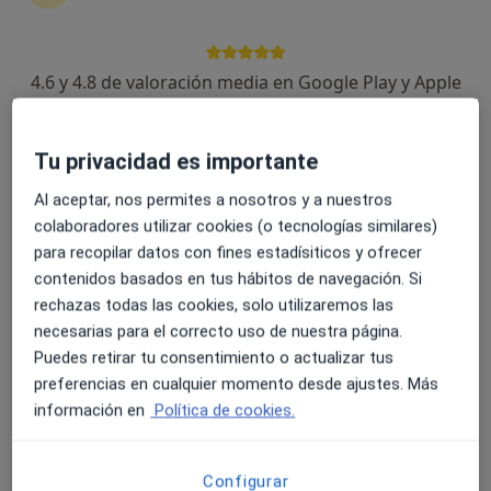
4.6 y 4.8 de valoración media en Google Play y Apple
Omar Baradi del Alamo
Store
·
Ver más
Fisioterapeuta
Tu privacidad es importante
496 opiniones
Al aceptar, nos permites a nosotros y a nuestros
Calle Virgen Paloma & Calle Iglesia, Torrejón de Ardoz
•
Mapa
colaboradores utilizar cookies (o tecnologías similares)
Clínica InFisio
para recopilar datos con fines estadísiticos y ofrecer
Visita Fisioterapia
37 €
contenidos basados en tus hábitos de navegación. Si
Este especialista no ofrece reserva de cita online en esta dirección.
rechazas todas las cookies, solo utilizaremos las
necesarias para el correcto uso de nuestra página.
Pedir una cita
Puedes retirar tu consentimiento o actualizar tus
preferencias en cualquier momento desde ajustes. Más
información en
Política de cookies.
Configurar