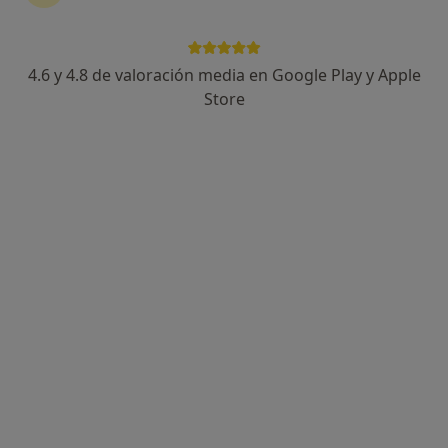
4.6 y 4.8 de valoración media en Google Play y Apple
Andrés Pace Rincon
Store
·
Ver más
Fisioterapeuta
255 opiniones
Calle del Marqués de la Valdavia 95, local 3, Alcobendas
•
Mapa
Fisioterapia Alcobendas - Equipo Marc Van Zuilen
Visita Fisioterapia
60 €
Este especialista no ofrece reserva de cita online en esta dirección.
Pedir una cita