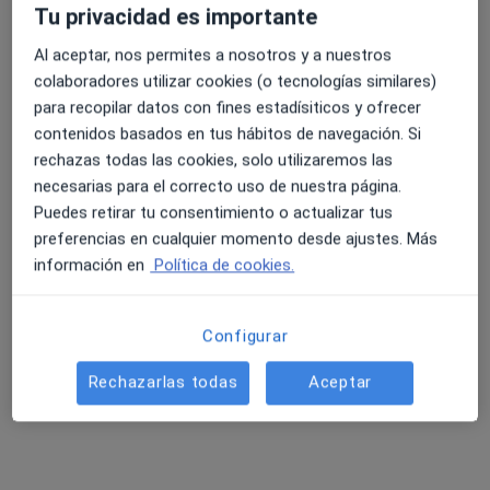
Tu privacidad es importante
Al aceptar, nos permites a nosotros y a nuestros
colaboradores utilizar cookies (o tecnologías similares)
Marta Buiza Durán
para recopilar datos con fines estadísiticos y ofrecer
·
Ver más
Fisioterapeuta
contenidos basados en tus hábitos de navegación. Si
161 opiniones
rechazas todas las cookies, solo utilizaremos las
Calle del Marqués de la Valdavia 95, local 3, Alcobendas
•
Mapa
necesarias para el correcto uso de nuestra página.
Fisioterapia Alcobendas - Equipo Marc Van Zuilen
Puedes retirar tu consentimiento o actualizar tus
preferencias en cualquier momento desde ajustes. Más
Visita Fisioterapia
60 €
información en
Política de cookies.
Este especialista no ofrece reserva de cita online en esta dirección.
Pedir una cita
Configurar
Rechazarlas todas
Aceptar