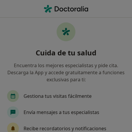
Men
Disfunción Craneomandibular • Alcobendas, Madrid
Filtros
• 1
Seguro
Mapa
Especialistas en Disfunción
Cuida de tu salud
craneomandibular en Alcobendas
Así organizamos los resultados
Encuentra los mejores especialistas y pide cita.
Descarga la App y accede gratuitamente a funciones
exclusivas para ti:
¿Qué especialidad estás buscando?
Dentista
Fisioterapeuta
Dentista infantil
Gestiona tus visitas fácilmente
Envía mensajes a tus especialistas
Recibe recordatorios y notificaciones