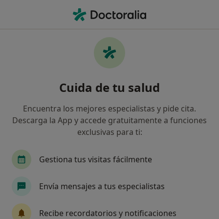
Men
Cirujano Oral Y Maxilofacial • Alcobendas, Madrid
Filtros
Seguro
Mapa
Cirujanos maxilofaciales en Alcobendas
Cuida de tu salud
Así organizamos los resultados
Encuentra los mejores especialistas y pide cita.
Descarga la App y accede gratuitamente a funciones
¿Cuál es tu compañía aseguradora?
exclusivas para ti:
Gestiona tus visitas fácilmente
Envía mensajes a tus especialistas
Recibe recordatorios y notificaciones