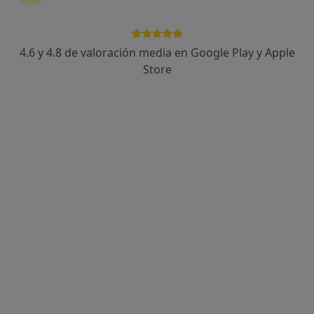
Clínica Infinity Dental
Cirujano oral y maxilofacial, Dentista, Dentista infantil
4.6 y 4.8 de valoración media en Google Play y Apple
1050 opiniones
Store
Avenida de España 64, San Sebastián de los Reyes
•
Mapa
Clínica Infinity Dental
Ningún profesional de este centro tiene citas disponibles
Mostrar perfil
GUERRERO MALDONADO DENTAL