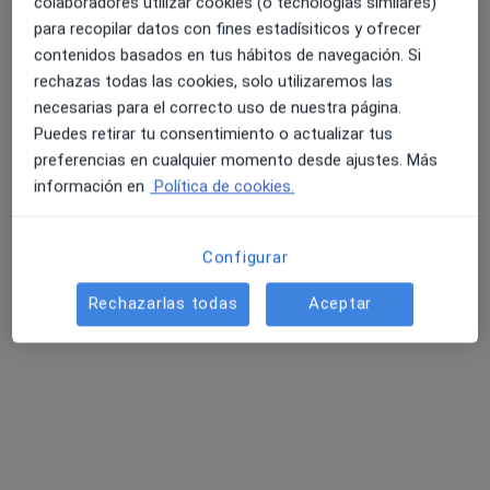
colaboradores utilizar cookies (o tecnologías similares)
para recopilar datos con fines estadísiticos y ofrecer
contenidos basados en tus hábitos de navegación. Si
rechazas todas las cookies, solo utilizaremos las
Dra. Celia Sánchez Gallego-Albertos
necesarias para el correcto uso de nuestra página.
·
Ver más
Cirujana oral y maxilofacial, Médica estética
Puedes retirar tu consentimiento o actualizar tus
15 opiniones
preferencias en cualquier momento desde ajustes. Más
información en
Política de cookies.
Dirección 1
Dirección 2
Dirección 3
Direcció
Configurar
Calle de Núñez de Balboa 16, Madrid
•
Mapa
eyelift
Rechazarlas todas
Aceptar
Visita Cirugía Maxilofacial
Precio sin especificar
Este especialista no ofrece reserva de cita online en esta dirección.
Pedir una cita