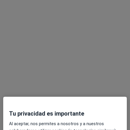
más
12 opiniones
Calle Cervantes, 24, San Sebastián de los Reyes
•
Mapa
BUCALPLUS
Ningún profesional de este centro tiene citas disponibles
Mostrar perfil
Especialistas disponibles
Estos especialistas se encuentran fuera de
Alcobendas, Madrid, en zonas cercanas a tu
búsqueda
Tu privacidad es importante
Al aceptar, nos permites a nosotros y a nuestros