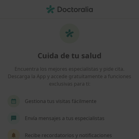
Men
Disfunción De La Articulación Temporomandibular Atm • Mollet del Vallès, Barcelona
Filtros
• 1
Seguro
Mapa
Especialistas en Disfunción de la
Cuida de tu salud
Articulación Temporomandibular (ATM) en
Mollet del Vallès
Encuentra los mejores especialistas y pide cita.
Así organizamos los resultados
Descarga la App y accede gratuitamente a funciones
exclusivas para ti:
¿Qué especialidad estás buscando?
Gestiona tus visitas fácilmente
Fisioterapeuta
Osteópata
Dentista
M
Envía mensajes a tus especialistas
Recibe recordatorios y notificaciones