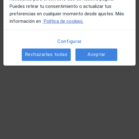
Puedes retirar tu consentimiento o actualizar tus
preferencias en cualquier momento desde ajustes. Más
información en
Política de cookies.
Configurar
Judit Brascó Sampera
Rechazarlas todas
Aceptar
·
Ver más
Fisioterapeuta
140 opiniones
Palau-Solita i Plegamans
•
Mapa
Fisioteràpia Judit
Visita Fisioterapia
40 €
Este especialista no ofrece reserva de cita online en esta dirección.
Pedir una cita