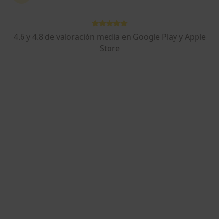
4.6 y 4.8 de valoración media en Google Play y Apple
Store
Marta Revilla Ortiz
·
Ver más
Fisioterapeuta
66 opiniones
Carrer Pamplona 6-8, Local, Mollet del Vallès
•
Mapa
Suma Salut
Primera visita fisioterapia
60 €
Este especialista no ofrece reserva de cita online en esta dirección.
Pedir una cita