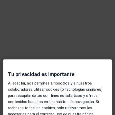
Osteopatía i Salut - Lliça de Vall
Fisioterapeuta, Osteópata
380 opiniones
Avinguda Cantallops 14, Lliçà de Vall
•
Mapa
Osteopatía i Salut - Lliça de Vall
Visita Fisioterapia
45 €
Tu privacidad es importante
Mostrar más servicios
Al aceptar, nos permites a nosotros y a nuestros
Ningún profesional de este centro tiene citas disponibles
colaboradores utilizar cookies (o tecnologías similares)
para recopilar datos con fines estadísiticos y ofrecer
Mostrar perfil
contenidos basados en tus hábitos de navegación. Si
rechazas todas las cookies, solo utilizaremos las
necesarias para el correcto uso de nuestra página.