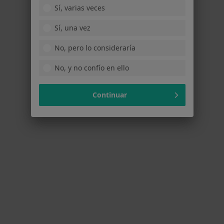
Sí, varias veces
Sí, una vez
No, pero lo consideraría
No, y no confío en ello
Continuar
Osteopatia i Salut - Polinyà
Fisioterapeuta, Osteópata
783 opiniones
Avinguda de Sentmenat 64, Polinyà
•
Mapa
Osteopatia i Salut - Polinyà
Visita Fisioterapia
Mostrar más servicios
Ningún profesional de este centro tiene citas disponibles
Mostrar perfil