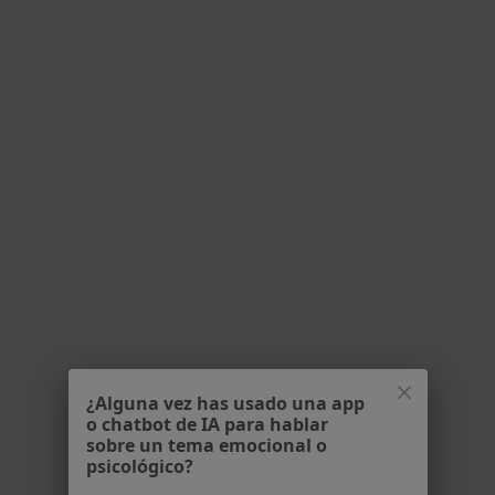
Susana Piña Rey
Fisioterapeuta, Osteópata
83 opiniones
Carrer Pamplona 6-8, Local, Mollet del Vallès
•
Mapa
Suma Salut
Primera visita fisioterapia
60 €
¿Alguna vez has usado una app
Este especialista no ofrece reserva de cita online en esta dirección.
o chatbot de IA para hablar
sobre un tema emocional o
Pedir una cita
psicológico?