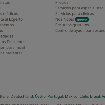
listas
Precios
s
Servicios para especialistas
s médicos
Servicios para clínicas
ta al Experto
Noa Notes
nuevo
amentos
Recursos gratuitos
os
Centro de ayuda para especi
medades
tas Frecuentes
ión para móvil
ara pacientes
ueva pestaña
en una nueva pestaña
e abre en una nueva pestaña
se abre en una nueva pestaña
se abre en una nueva pestaña
se abre en una nueva pestaña
se abre en una nueva p
se abre en una
se abre e
se
Italia
,
Deutschland
,
Česko
,
Portugal
,
México
,
Chile
,
Brasil
,
A