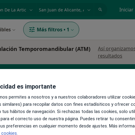
dad, enfermedad o nombre
p. ej. Madrid
Iniciar
ibles
Más filtros
•
1
iculación Temporomandibular (ATM)
Así organizamos
resultados
acidad es importante
 nos permites a nosotros y a nuestros colaboradores utilizar cooki
 similares) para recopilar datos con fines estadísiticos y ofrecer 
 tus hábitos de navegación. Si rechazas todas las cookies, solo uti
La reserva de cita online no está dispon
erabet
 para el correcto uso de nuestra página. Puedes retirar tu consenti
Pedir una cita
 tus preferencias en cualquier momento desde ajustes. Más informa
e cookies.