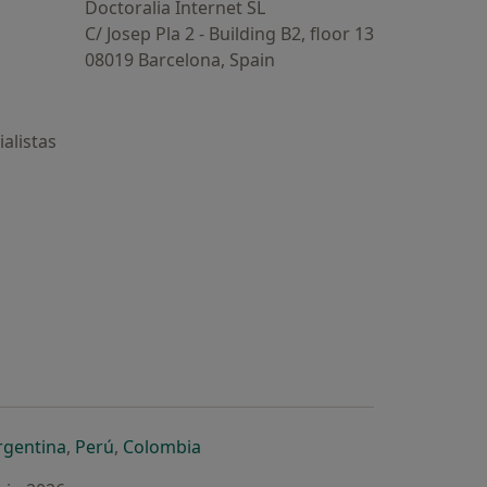
Doctoralia Internet SL
C/ Josep Pla 2 - Building B2, floor 13
08019 Barcelona, Spain
alistas
estaña
 nueva pestaña
n una nueva pestaña
 abre en una nueva pestaña
se abre en una nueva pestaña
se abre en una nueva pestaña
se abre en una nueva pestaña
rgentina
,
Perú
,
Colombia