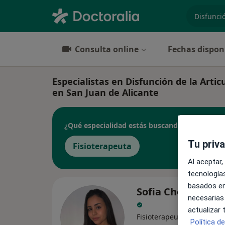
especiali
Consulta online
Fechas dispon
Especialistas en Disfunción de la Art
en San Juan de Alicante
¿Qué especialidad estás buscando?
Tu priv
Fisioterapeuta
Al aceptar,
tecnologías
basados en
Sofia Chentouf M
necesarias
actualizar
·
Ver más
Fisioterapeuta
Política d