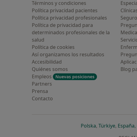
Términos y condiciones
Especia
Política privacidad pacientes
Clínica
Política privacidad profesionales
Seguro
Política de privacidad para
Pregun
determinados profesionales de la
Medic
salud
Servici
Política de cookies
Enfer
Así organizamos los resultados
Pregun
Accesibilidad
Aplicac
Quiénes somos
Blog p
Empleos
Nuevas posiciones
Partners
Prensa
Contacto
se abre en una n
se abre 
s
Polska
,
Türkiye
,
España
,