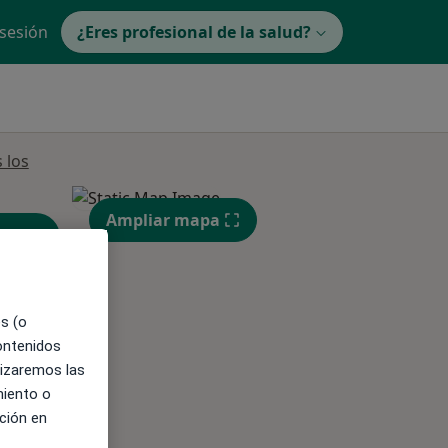
 sesión
¿Eres profesional de la salud?
 los
Ampliar mapa
es (o
contenidos
lizaremos las
ible
miento o
ción en