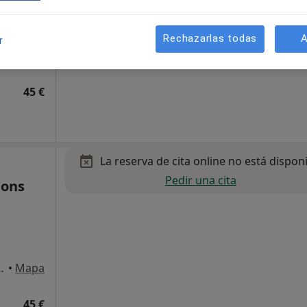
Rechazarlas todas
A
r
 28, San Juan de Alicante
•
Mapa
45 €
La reserva de cita online no está dispon
Pedir una cita
tons
iment 2, San Juan de Alicante
•
Mapa
45 €