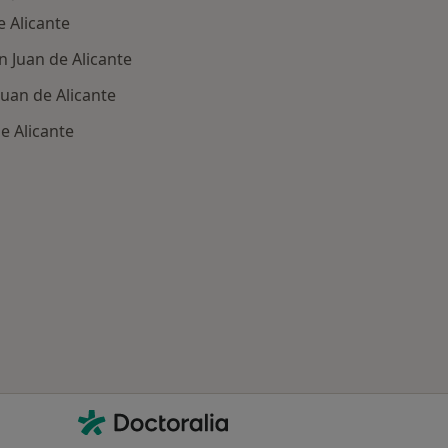
 Alicante
 Juan de Alicante
Juan de Alicante
e Alicante
Contacto
Doctoralia - Página de inicio