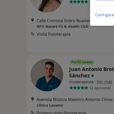
37 opiniones
Configura
Calle Cronista Isidro Buades
NFH Nazaré Fit & Health Club
Visita Fisioterapia
Perfil nuevo
Juan Antonio Bro
Sánchez
·
Ver más
Fisioterapeuta
12 opiniones
Avenida Músico Maestro Antonio Cl
Clínica Levante
Primera visita fisioterapia