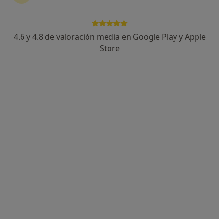
4.6 y 4.8 de valoración media en Google Play y Apple
Dr. Patricio Navarro Medina
Store
·
Ver más
Urólogo
114 opiniones
Avenida José Mesa y López, 86, Las Palmas de Gran Canaria
•
Mapa
Centro de Urología Avanzada 360
Visitas sucesivas Urología
90 €
Este especialista no ofrece reserva de cita online en esta dirección.
Pedir una cita