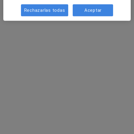
Rechazarlas todas
Aceptar
Dr. Santiago Isorna Martínez de la Riva
·
Ver más
Urólogo
11 opiniones
C/ FRANCISCO GONZALEZ DIAZ 15, Las Palmas de Gran Canaria
•
Mapa
Consulta Dr. Isorna
Primera visita Urología
Precio sin especificar
Este especialista no ofrece reserva de cita online en esta dirección.
Pedir una cita