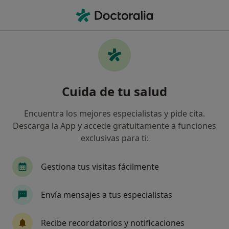
Men
Disfunción Eréctil • Las Palmas de Gran Canaria, Las Palmas
Filtros
• 1
Seguro
Mapa
Especialistas en Disfunción eréctil en Las
Cuida de tu salud
Palmas de Gran Canaria
Así organizamos los resultados
Encuentra los mejores especialistas y pide cita.
Descarga la App y accede gratuitamente a funciones
exclusivas para ti:
¿Qué especialidad estás buscando?
Urólogo
Fisioterapeuta
Andrólogo
G
Gestiona tus visitas fácilmente
Envía mensajes a tus especialistas
Recibe recordatorios y notificaciones