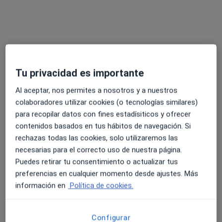
Tu privacidad es importante
Dr. Jose María Ponce Socorro
Al aceptar, nos permites a nosotros y a nuestros
·
Ver más
Urólogo
colaboradores utilizar cookies (o tecnologías similares)
310 opiniones
para recopilar datos con fines estadísiticos y ofrecer
contenidos basados en tus hábitos de navegación. Si
Dirección
Online
rechazas todas las cookies, solo utilizaremos las
necesarias para el correcto uso de nuestra página.
CALLE MAESTRO VALLE NUM 20, Las Palmas de Gran Canaria
•
Mapa
Puedes retirar tu consentimiento o actualizar tus
Dr Jose Ponce
preferencias en cualquier momento desde ajustes. Más
Primera visita Urología
Precio sin especificar
información en
Política de cookies.
Este especialista no ofrece reserva de cita online en esta dirección.
Configurar
Pedir una cita